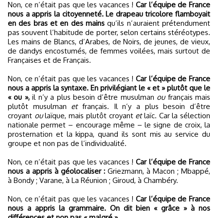
Non, ce n’était pas que les vacances !
Car l’équipe de France
nous a appris la citoyenneté. Le drapeau tricolore flamboyait
en des bras et en des mains
qu’ils n’auraient prétendument
pas souvent l’habitude de porter, selon certains stéréotypes.
Les mains de Blancs, d’Arabes, de Noirs, de jeunes, de vieux,
de dandys encostumés, de femmes voilées, mais surtout de
Françaises et de Français.
Non, ce n’était pas que les vacances !
Car l’équipe de France
nous a appris la syntaxe. En privilégiant le « et » plutôt que le
« ou »,
il n’y a plus besoin d’être musulman
ou
français mais
plutôt musulman
et
français. Il n’y a plus besoin d’être
croyant
ou
laïque, mais plutôt croyant
et
laïc. Car la sélection
nationale permet – encourage même – le signe de croix, la
prosternation et la kippa, quand ils sont mis au service du
groupe et non pas de l’individualité.
Non, ce n’était pas que les vacances !
Car l’équipe de France
nous a appris à géolocaliser :
Griezmann, à Macon ; Mbappé,
à Bondy ; Varane, à La Réunion ; Giroud, à Chambéry.
Non, ce n’était pas que les vacances !
Car l’équipe de France
nous a appris la grammaire. On dit bien « grâce » à nos
différences et non pas « malgré ».