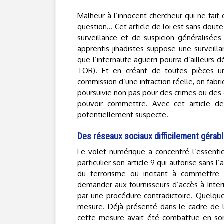
Malheur à l’innocent chercheur qui ne fait 
question… Cet article de loi est sans doute 
surveillance et de suspicion généralisées 
apprentis-jihadistes suppose une surveil
que l’internaute aguerri pourra d’ailleurs
TOR). Et en créant de toutes pièces une 
commission d’une infraction réelle, on fabr
poursuivie non pas pour des crimes ou des 
pouvoir commettre. Avec cet article de l
potentiellement suspecte.
Des réseaux sociaux difficilement gérab
Le volet numérique a concentré l’essenti
particulier son article 9 qui autorise sans l
du terrorisme ou incitant à commettre 
demander aux fournisseurs d’accès à Inter
par une procédure contradictoire. Quelque
mesure. Déjà présenté dans le cadre de l
cette mesure avait été combattue en son