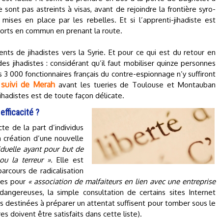
 sont pas astreints à visas, avant de rejoindre la frontière syro-
mises en place par les rebelles. Et si l’apprenti-jihadiste est
nsports en commun en prenant la route.
nts de jihadistes vers la Syrie. Et pour ce qui est du retour en
des jihadistes : considérant qu’il faut mobiliser quinze personnes
s 3 000 fonctionnaires français du contre-espionnage n’y suffiront
e suivi de Merah
avant les tueries de Toulouse et Montauban
jihadistes est de toute façon délicate.
efficacité ?
te de la part d’individus
la création d’une nouvelle
viduelle ayant pour but de
 ou la terreur »
. Elle est
arcours de radicalisation
stes pour
« association de malfaiteurs en lien avec une entreprise
angereuses, la simple consultation de certains sites Internet
ons destinées à préparer un attentat suffisent pour tomber sous le
es doivent être satisfaits dans cette liste).