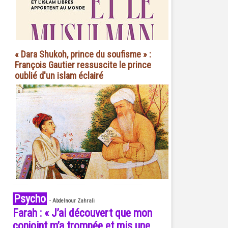
« Dara Shukoh, prince du soufisme » :
François Gautier ressuscite le prince
oublié d'un islam éclairé
Psycho
-
Abdelnour Zahrali
Farah : « J’ai découvert que mon
conjoint m’a trompée et mis une