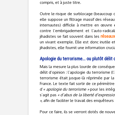
compris, et à juste titre.
Outre le risque de surblocage (beaucoup de
elle suppose un filtrage massif des résea
internautes) difficile à mettre en œuvre 
contre l’embrigadement et l’auto-radicali
réseaux
jihadistes se fait souvent dans les
un vivant exemple. Elle est donc inutile et
jihadistes, elle fournit une information cru
Apologie du terrorisme... ou plutôt délit 
Mais la mesure la plus lourde de conséquen
délit d’opinion : l’apologie du terrorisme (
terrorisme était jusque-là réprimée par la
France. Le texte fait sortir de ce périmètre 
d’
« apologie du terrorisme »
pour les intégr
s’agit pas
« d’abus de la liberté d’expressio
»
, afin de faciliter le travail des enquêteur
Pour ce faire, ils se verront dotés de nouvea