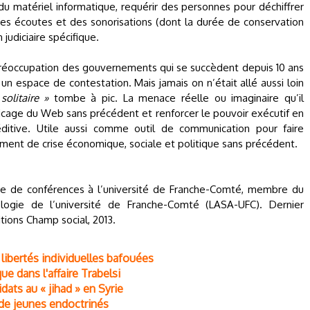
 du matériel informatique, requérir des personnes pour déchiffrer
es écoutes et des sonorisations (dont la durée de conservation
judiciaire spécifique.
préoccupation des gouvernements qui se succèdent depuis 10 ans
un espace de contestation. Mais jamais on n’était allé aussi loin
solitaire »
tombe à pic. La menace réelle ou imaginaire qu’il
 flicage du Web sans précédent et renforcer le pouvoir exécutif en
péditive. Utile aussi comme outil de communication pour faire
oment de crise économique, sociale et politique sans précédent.
e de conférences à l’université de Franche-Comté, membre du
ologie de l’université de Franche-Comté (LASA-UFC). Dernier
itions Champ social, 2013.
 libertés individuelles bafouées
e dans l'affaire Trabelsi
dats au « jihad » en Syrie
s de jeunes endoctrinés