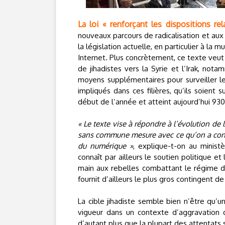
La loi « renforçant les dispositions rel
nouveaux parcours de radicalisation et aux
la législation actuelle, en particulier à la m
Internet. Plus concrètement, ce texte veu
de jihadistes vers la Syrie et l’Irak, no
moyens supplémentaires pour surveiller les
impliqués dans ces filières, qu’ils soient
début de l’année et atteint aujourd’hui 93
« Le texte vise à répondre à l’évolution de
sans commune mesure avec ce qu’on a connu,
du numérique »
, explique-t-on au minist
connaît par ailleurs le soutien politique e
main aux rebelles combattant le régime de
fournit d’ailleurs le plus gros contingent de
La cible jihadiste semble bien n’être qu’u
vigueur dans un contexte d’aggravation d
d’autant plus que la plupart des attentats 