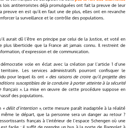
s lois antiterroristes déjà promulguées ont fait la preuve de leur
la preuve en est qu’il en faut une de plus, elles ont en revanche
forcer la surveillance et le contrôle des populations.
u’il aurait dû l’être en principe par celui de la Justice, et voté en
 plus liberticide que la France ait jamais connu. Il restreint de
d’information, d’expression et de communication.
 démocratie vole en éclat avec la création par l’article 1 d’une
territoire. Les services administratifs pourront confisquer le
vidu pour lequel ils ont
« des raisons de croire qu’il projette des
itions susceptibles de le conduire à porter atteinte à la sécurité
e français »
. La mise en œuvre de cette procédure suppose en
assif des populations.
un
« délit d’intention »
, cette mesure paraît inadaptée à la réalité
même le départ, que la personne sera un danger au retour ?
sortissants français à l’intérieur de l’espace Schengen où une
 est facile : il suffit de prendre un bus à la porte de Bagnolet à