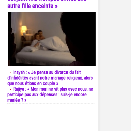
autre fille enceinte »
Inayah : « Je pense au divorce du fait
d’infidélités avant notre mariage religieux, alors
que nous étions en couple »
Rajiya : « Mon mari ne vit plus avec nous, ne
participe pas aux dépenses : suis-je encore
mariée ? »