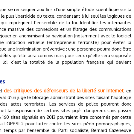
que se renseigner aux fins d’une simple étude scientifique sur la
le plus liberticide du texte, condensant à lui seul les logiques de
qui imprègnent l’ensemble de la loi. Identifier les internautes
lance massive des connexions et un filtrage des communications
 déjouer en anonymisant sa navigation (notamment avec le logiciel
infraction virtuelle (entrepreneur terroriste) pour éviter la
ique une incrimination préventive : une personne pourra donc être
délits qu’elle aura commis mais pour ceux qu’elle sera supposée
oi, c’est la totalité de la population française qui devient
les
des critiques des défenseurs de la liberté sur Internet
el
, en
’aval d’un juge le blocage administratif des sites faisant l’apologie
des actes terroristes. Les services de police pourront donc
net la suspension de certains sites jugés dangereux sans passer
 160 sites signalés en 2013 pourraient être concernés par cette
a LOPPSI 2 pour lutter contre les sites pédo-pornographiques,
 temps par l’ensemble du Parti socialiste, Bernard Cazeneuve