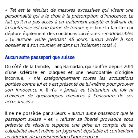
« Tel est le résultat de mesures excessives qui visent une
personnalité qui a le droit à la présomption d’innocence. Le
fait qu’il n’a pas accès à un traitement adapté entraînant de
la souffrance est une forme de torture »
, estime la famille, qui
déplore également des conditions carcérales
« inadmissibles
»
(
« aucune visite pendant 45 jours, aucun accès à son
dossier et à son courrier, et dans un isolement total »
).
Aucun autre passeport que suisse
Du côté de la famille, Tariq Ramadan, qui souffre depuis 2014
d’une sclérose en plaques et une neuropathie d’origine
inconnue,
« nie catégoriquement toutes les accusations
portées contre lui et s’est présenté de lui-même pour prouver
son innocence »
. Il n’a
« jamais eu l’intention de fuir ni
d’exercer de quelconques menaces à l’encontre de ses
accusatrices »
.
Il ne ne possède par ailleurs
« aucun autre passeport que le
passeport suisse »
et
« refuser sa liberté provisoire sous
prétexte de récidive suppose une prise en compte de sa
culpabilité avant même un jugement équitable et contrevient
au principe de la présomption d’innocence »
.