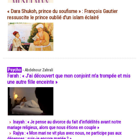
« Dara Shukoh, prince du soufisme » : François Gautier
ressuscite le prince oublié d'un islam éclairé
Psycho
-
Abdelnour Zahrali
Farah : « J’ai découvert que mon conjoint m’a trompée et mis
une autre fille enceinte »
Inayah : « Je pense au divorce du fait d’infidélités avant notre
mariage religieux, alors que nous étions en couple »
Rajiya : « Mon mari ne vit plus avec nous, ne participe pas aux
dépenses : suis-je encore mariée ? »