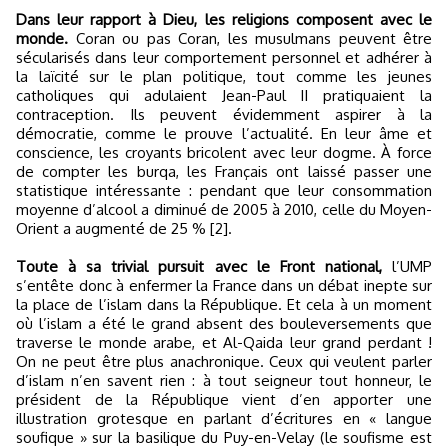
Dans leur rapport à Dieu, les religions composent avec le
monde.
Coran ou pas Coran, les musulmans peuvent être
sécularisés dans leur comportement personnel et adhérer à
la laïcité sur le plan politique, tout comme les jeunes
catholiques qui adulaient Jean-Paul II pratiquaient la
contraception. Ils peuvent évidemment aspirer à la
démocratie, comme le prouve l’actualité. En leur âme et
conscience, les croyants bricolent avec leur dogme. À force
de compter les burqa, les Français ont laissé passer une
statistique intéressante : pendant que leur consommation
moyenne d’alcool a diminué de 2005 à 2010, celle du Moyen-
Orient a augmenté de 25 % [2].
Toute à sa trivial pursuit avec le Front national,
l’UMP
s’entête donc à enfermer la France dans un débat inepte sur
la place de l’islam dans la République. Et cela à un moment
où l’islam a été le grand absent des bouleversements que
traverse le monde arabe, et Al-Qaida leur grand perdant !
On ne peut être plus anachronique. Ceux qui veulent parler
d’islam n’en savent rien : à tout seigneur tout honneur, le
président de la République vient d’en apporter une
illustration grotesque en parlant d’écritures en « langue
soufique » sur la basilique du Puy-en-Velay (le soufisme est