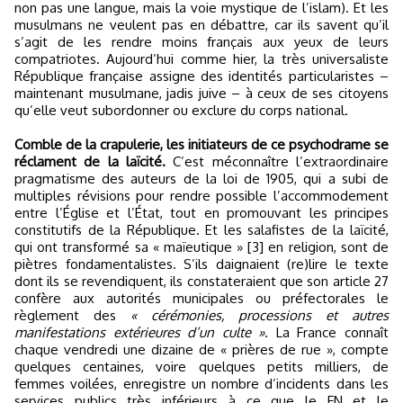
non pas une langue, mais la voie mystique de l’islam). Et les
musulmans ne veulent pas en débattre, car ils savent qu’il
s’agit de les rendre moins français aux yeux de leurs
compatriotes. Aujourd’hui comme hier, la très universaliste
République française assigne des identités particularistes –
maintenant musulmane, jadis juive – à ceux de ses citoyens
qu’elle veut subordonner ou exclure du corps national.
Comble de la crapulerie, les initiateurs de ce psychodrame se
réclament de la laïcité.
C’est méconnaître l’extraordinaire
pragmatisme des auteurs de la loi de 1905, qui a subi de
multiples révisions pour rendre possible l’accommodement
entre l’Église et l’État, tout en promouvant les principes
constitutifs de la République. Et les salafistes de la laïcité,
qui ont transformé sa « maïeutique » [3] en religion, sont de
piètres fondamentalistes. S’ils daignaient (re)lire le texte
dont ils se revendiquent, ils constateraient que son article 27
confère aux autorités municipales ou préfectorales le
règlement des
« cérémonies, processions et autres
manifestations extérieures d’un culte »
. La France connaît
chaque vendredi une dizaine de « prières de rue », compte
quelques centaines, voire quelques petits milliers, de
femmes voilées, enregistre un nombre d’incidents dans les
services publics très inférieurs à ce que le FN et le