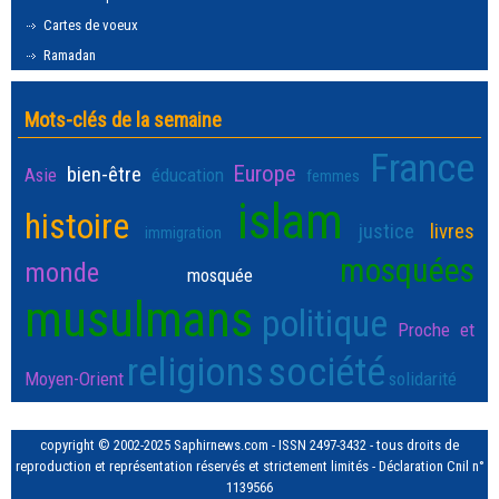
Cartes de voeux
Ramadan
Mots-clés de la semaine
France
Europe
bien-être
Asie
éducation
femmes
islam
histoire
justice
livres
immigration
mosquées
monde
mosquée
musulmans
politique
Proche et
religions
société
Moyen-Orient
solidarité
copyright © 2002-2025 Saphirnews.com - ISSN 2497-3432 - tous droits de
reproduction et représentation réservés et strictement limités - Déclaration Cnil n°
1139566