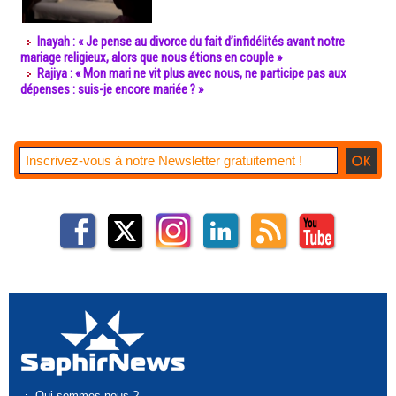
Inayah : « Je pense au divorce du fait d’infidélités avant notre
mariage religieux, alors que nous étions en couple »
Rajiya : « Mon mari ne vit plus avec nous, ne participe pas aux
dépenses : suis-je encore mariée ? »
Qui sommes-nous ?