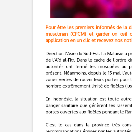
Pour être les premiers informés de la da
musulman (CFCM) et garder un œil ouv
application en un clic et recevez nos noti
Direction l’Asie du Sud-Est. La Malaisie a 
de l’Aïd al-Fitr. Dans le cadre de l’ordr
autorités ont fermé les mosquées au pu
présent. Néanmoins, depuis le 15 mai, l’au
zones vertes de rouvrir leurs portes pour l
nombre extrêmement limité de fidèles (jusq
En Indonésie, la situation est toute autr
danger sanitaire que génèrent les rass
portes ouvertes aux fidèles pendant le Ramad
C’est le cas dans la province très cons
recommandations émises par les autorités