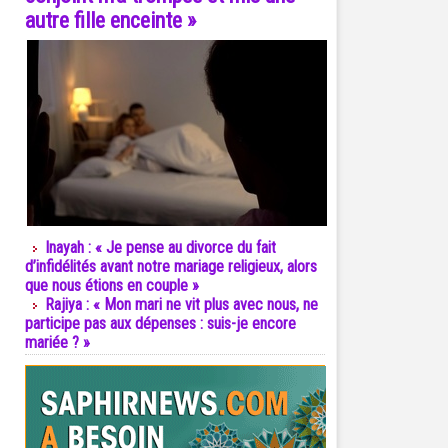
autre fille enceinte »
Inayah : « Je pense au divorce du fait
d’infidélités avant notre mariage religieux, alors
que nous étions en couple »
Rajiya : « Mon mari ne vit plus avec nous, ne
participe pas aux dépenses : suis-je encore
mariée ? »