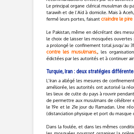
Le principal organe clérical musulman du pa
tarawih et de l’Aïd à domicile. Mais à Ace
craindre le pire
fermé leurs portes, faisant
Le Pakistan, même en décrétant des mesure
le choix de laisser les mosquées ouvertes p
a prolongé le confinement total jusqu’au 3
contre les musulmans,
, les organisati
édictées par les autorités et à continuer ain
Turquie, Iran : deux stratégies différent
L’Iran a allégé les mesures de confinement
améliorée, les autorités ont autorisé la r
les lieux de culte du pays à rouvrir pendant
de permettre aux musulmans de célébrer 
le 19e et le 21e jour du Ramadan. Une réou
(distanciation physique et port du masque 
Dans la foulée, et dans les mêmes conditio
les mosquées pourront organiser la prière