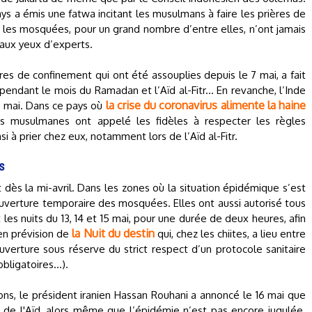
ys a émis une fatwa incitant les musulmans à faire les prières de
h, les mosquées, pour un grand nombre d’entre elles, n’ont jamais
aux yeux d’experts.
s de confinement qui ont été assouplies depuis le 7 mai, a fait
endant le mois du Ramadan et l’Aïd al-Fitr... En revanche, l’Inde
la crise du coronavirus alimente la haine
1 mai. Dans ce pays où
ons musulmanes ont appelé les fidèles à respecter les règles
si à prier chez eux, notamment lors de l’Aïd al-Fitr.
es
 dès la mi-avril. Dans les zones où la situation épidémique s’est
éouverture temporaire des mosquées. Elles ont aussi autorisé tous
 les nuits du 13, 14 et 15 mai, pour une durée de deux heures, afin
la Nuit du destin
en prévision de
qui, chez les chiites, a lieu entre
verture sous réserve du strict respect d’un protocole sanitaire
obligatoires…).
ns, le président iranien Hassan Rouhani a annoncé le 16 mai que
 de l'Aïd, alors même que l’épidémie n’est pas encore jugulée.