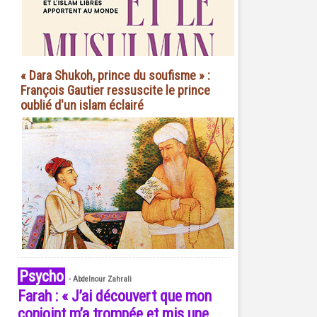
« Dara Shukoh, prince du soufisme » :
François Gautier ressuscite le prince
oublié d'un islam éclairé
Psycho
-
Abdelnour Zahrali
Farah : « J’ai découvert que mon
conjoint m’a trompée et mis une