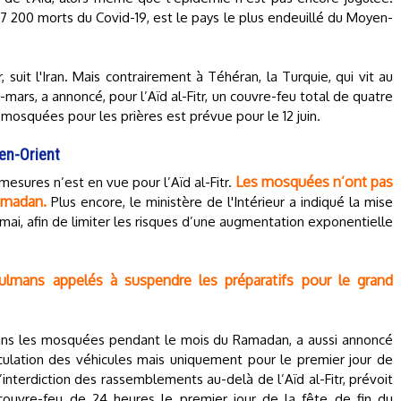
e 7 200 morts du Covid-19, est le pays le plus endeuillé du Moyen-
suit l'Iran. Mais contrairement à Téhéran, la Turquie, qui vit au
mars, a annoncé, pour l’Aïd al-Fitr, un couvre-feu total de quatre
 mosquées pour les prières est prévue pour le 12 juin.
en-Orient
Les mosquées n’ont pas
esures n’est en vue pour l’Aïd al-Fitr.
Ramadan.
Plus encore, le ministère de l'Intérieur a indiqué la mise
mai, afin de limiter les risques d’une augmentation exponentielle
sulmans appelés à suspendre les préparatifs pour le grand
e dans les mosquées pendant le mois du Ramadan, a aussi annoncé
irculation des véhicules mais uniquement pour le premier jour de
 l’interdiction des rassemblements au-delà de l’Aïd al-Fitr, prévoit
couvre-feu de 24 heures le premier jour de la fête de fin du