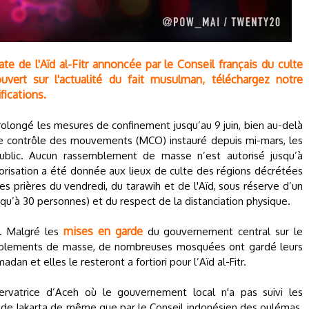
te de l'Aïd al-Fitr annoncée par le Conseil français du culte
ert sur l'actualité du fait musulman, téléchargez notre
fications.
prolongé les mesures de confinement jusqu’au 9 juin, bien au-delà
e de contrôle des mouvements (MCO) instauré depuis mi-mars, les
blic. Aucun rassemblement de masse n’est autorisé jusqu’à
torisation a été donnée aux lieux de culte des régions décrétées
es prières du vendredi, du tarawih et de l'Aïd, sous réserve d’un
u’à 30 personnes) et du respect de la distanciation physique.
mises en garde
e. Malgré les
du gouvernement central sur le
emblements de masse, de nombreuses mosquées ont gardé leurs
an et elles le resteront a fortiori pour l’Aïd al-Fitr.
ervatrice d’Aceh où le gouvernement local n'a pas suivi les
 de Jakarta de même que par le Conseil indonésien des oulémas.