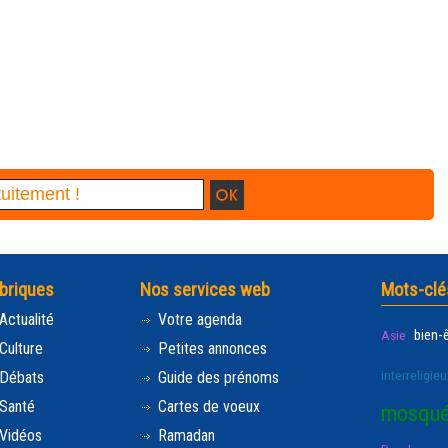
briques
Nos services web
Mots-clé
Actualité
Votre agenda
bien-
Asie
Culture
Petites annonces
interreligieu
Débats
Guide des prénoms
Santé
Cartes de voeux
mosqu
Vidéos
Ramadan