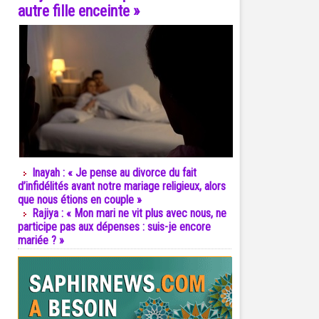
autre fille enceinte »
Inayah : « Je pense au divorce du fait
d’infidélités avant notre mariage religieux, alors
que nous étions en couple »
Rajiya : « Mon mari ne vit plus avec nous, ne
participe pas aux dépenses : suis-je encore
mariée ? »