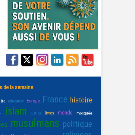
s de la semaine
France
histoire
Europe
être
éducation
islam
monde
livres
x
justice
mosquée
musulmans
politique
ées
religions