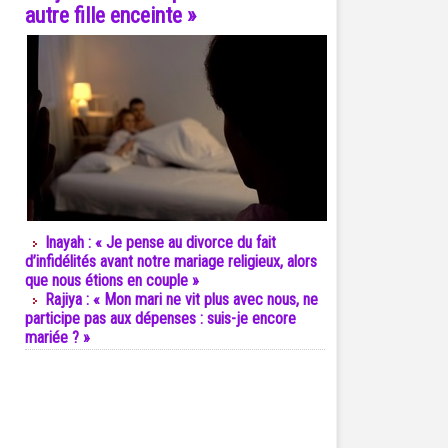
autre fille enceinte »
Inayah : « Je pense au divorce du fait
d’infidélités avant notre mariage religieux, alors
que nous étions en couple »
Rajiya : « Mon mari ne vit plus avec nous, ne
participe pas aux dépenses : suis-je encore
mariée ? »