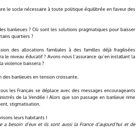
ure le socle nécessaire à toute politique équilibrée en faveur des
l des banlieues ? Où sont les solutions pragmatiques pour baisser
ains quartiers ?
on des allocations familiales à des familles déjà fragilisées
le niveau éducatif ? Avons-nous l’assurance qu’en installant la
a violence baissera ?
on des banlieues en tension croissante.
tous les Français se déplace avec des messages encourageants
s sinistrés de la Vendée ! Alors que son passage en banlieue rime
ment, stigmatisation.
risons leurs habitants !
e a besoin d’eux et ils sont aussi la France d’aujourd’hui et de