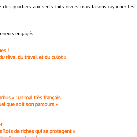
 des quartiers aux seuls faits divers mais faisons rayonner les
reneurs engagés.
ues !
du rêve, du travail et du culot »
rbus » : un mal très français
uel que soit son parcours »
et
 îlots de riches qui se protègent »