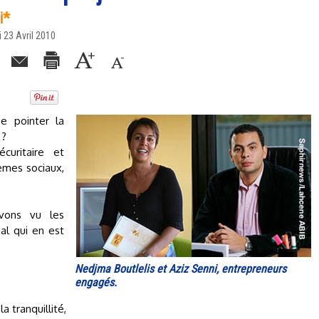
i*
 23 Avril 2010
e pointer la
 ?
curitaire et
èmes sociaux,
vons vu les
nal qui en est
Nedjma Boutlelis et Aziz Senni, entrepreneurs
engagés.
a tranquillité,