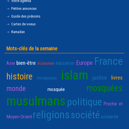
Votre agenda
Petites annonces
Guide des prénoms
Cartes de voeux
Ramadan
Mots-clés de la semaine
France
Europe
bien-être
Asie
éducation
économie
islam
histoire
justice
livres
immigration
mosquées
monde
mosquée
musulmans
politique
Proche et
religions
société
Moyen-Orient
solidarité