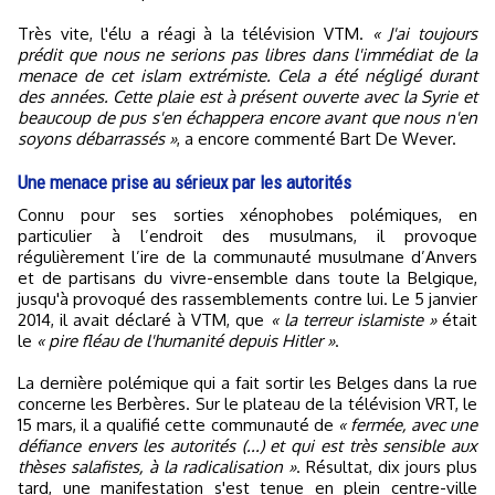
Très vite, l'élu a réagi à la télévision VTM.
« J'ai toujours
prédit que nous ne serions pas libres dans l'immédiat de la
menace de cet islam extrémiste. Cela a été négligé durant
des années. Cette plaie est à présent ouverte avec la Syrie et
beaucoup de pus s'en échappera encore avant que nous n'en
soyons débarrassés »
, a encore commenté Bart De Wever.
Une menace prise au sérieux par les autorités
Connu pour ses sorties xénophobes polémiques, en
particulier à l’endroit des musulmans, il provoque
régulièrement l’ire de la communauté musulmane d’Anvers
et de partisans du vivre-ensemble dans toute la Belgique,
jusqu'à provoqué des rassemblements contre lui. Le 5 janvier
2014, il avait déclaré à VTM, que
« la terreur islamiste »
était
le
« pire fléau de l'humanité depuis Hitler »
.
La dernière polémique qui a fait sortir les Belges dans la rue
concerne les Berbères. Sur le plateau de la télévision VRT, le
15 mars, il a qualifié cette communauté de
« fermée, avec une
défiance envers les autorités (...) et qui est très sensible aux
thèses salafistes, à la radicalisation »
. Résultat, dix jours plus
tard, une manifestation s'est tenue en plein centre-ville