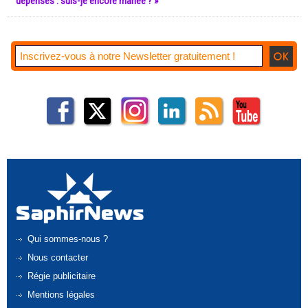
dépenses : suis-je encore mariée ? »
Qui sommes-nous ?
Nous contacter
Régie publicitaire
Mentions légales