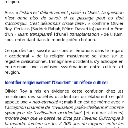
religion.
Aussi
« l’islam est définitivement passé à l’Ouest. La question
n’est donc plus de savoir si ce passage peut ou doit
s’accomplir. C’est désormais chose faite ! »
, confirme Olivier
Roy. Certains (Saddek Rabah, Félice Dassetto) parlent même
d’un
« islam transplanté,
[d’une]
transplantation »
de l’islam,
sous-entendant dans le monde judéo-chrétien.
Ce qui, dès lors, suscite passions et émotions dans le regard
« occidental » de la religion musulmane se situe sur le
registre civilisationnel. L’imaginaire occidental s’y achoppe en
entretenant une confusion systématique entre culture et
religion.
Identifier religieusement l'Occident : un réflexe culturel
Olivier Roy a mis en évidence cette confusion chez les
musulmans des sociétés occidentales qui élaborent ce qu’il
appelle une
« néo-ethnicité »
; mais il en est de même avec
«
l’acception unanime de "civilisation judéo-chrétienne" comme
synonyme de "civilisation occidentale"
[et qui par ailleurs]
montre bien que le passé ne dicte pas l’avenir. Quiconque à
la moindre lumière sur les 2 000 ans de rapports entre les