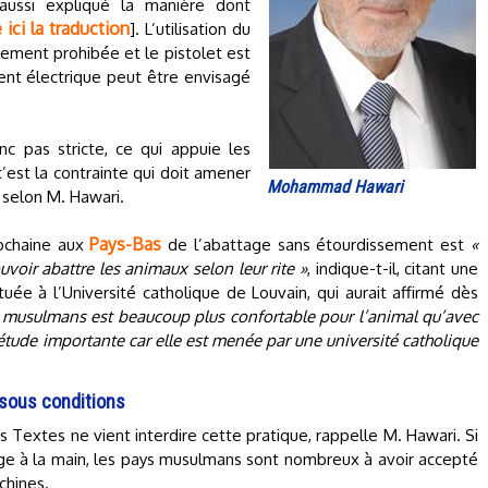
aussi expliqué la manière dont
re ici la traduction
]. L’utilisation du
ement prohibée et le pistolet est
ent électrique peut être envisagé
nc pas stricte, ce qui appuie les
c’est la contrainte qui doit amener
Mohammad Hawari
 selon M. Hawari.
Pays-Bas
prochaine aux
de l’abattage sans étourdissement est
«
oir abattre les animaux selon leur rite »
, indique-t-il, citant une
uée à l’Université catholique de Louvain, qui aurait affirmé dès
des musulmans est beaucoup plus confortable pour l’animal qu’avec
 étude importante car elle est menée par une université catholique
sous conditions
 Textes ne vient interdire cette pratique, rappelle M. Hawari. Si
ge à la main, les pays musulmans sont nombreux à avoir accepté
chines.