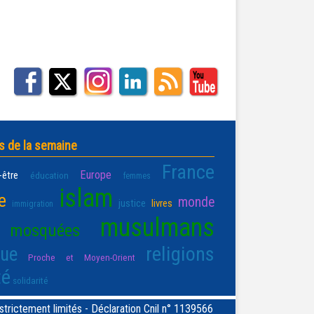
s de la semaine
France
Europe
-être
éducation
femmes
islam
e
monde
justice
livres
immigration
musulmans
mosquées
religions
que
Proche et Moyen-Orient
té
solidarité
rictement limités - Déclaration Cnil n° 1139566