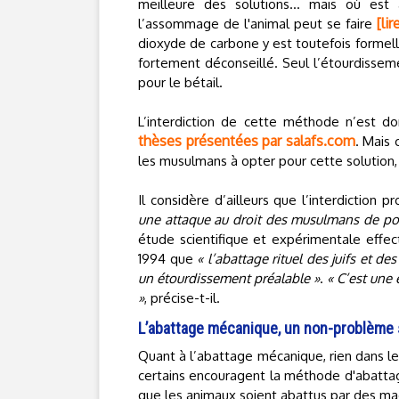
meilleure des solutions… mais où est 
[li
l’assommage de l'animal peut se faire
dioxyde de carbone y est toutefois formell
fortement déconseillé. Seul l’étourdissem
pour le bétail.
L’interdiction de cette méthode n’est do
thèses présentées par salafs.com
. Mais 
les musulmans à opter pour cette solution,
Il considère d’ailleurs que l’interdiction 
une attaque au droit des musulmans de pouv
étude scientifique et expérimentale effect
1994 que
« l’abattage rituel des juifs et 
un étourdissement préalable »
.
« C’est une
»
, précise-t-il.
L’abattage mécanique, un non-problème 
Quant à l’abattage mécanique, rien dans les
certains encouragent la méthode d'abatta
que les animaux soient abattus par des ma