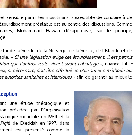
jet sensible parmi les musulmans, susceptible de conduire à de
étourdissement préalable est au centre des discussions. Comme
naires, Mohammad Hawari désapprouve, sur le principe,
age.
star de la Suède, de la Norvège, de la Suisse, de l’Islande et de
lable.
« Si une législation exige cet étourdissement, il est permis
tion que l’animal reste vivant avant l’abattage »
, nuance-t-il.
«
x, si nécessaire, doit être effectué en utilisant une méthode qui
s autorités sanitaires et islamiques »
afin de garantir au mieux le
xception
vant une étude théologique et
ion présidée par l’Organisation
islamique mondiale en 1984 et la
Fiqh
) de Djeddah en 1997, dans
ssement est présenté comme la