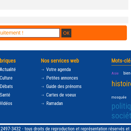
briques
Nos services web
Mots-clé
Actualité
Votre agenda
bien
Asie
Culture
Petites annonces
histoir
Débats
Guide des prénoms
Santé
Cartes de voeux
mosquée
Vidéos
Ramadan
politi
socié
97-3432 - tous droits de reproduction et représentation réservés et st