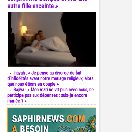
autre fille enceinte »
Inayah : « Je pense au divorce du fait
d’infidélités avant notre mariage religieux, alors
que nous étions en couple »
Rajiya : « Mon mari ne vit plus avec nous, ne
participe pas aux dépenses : suis-je encore
mariée ? »