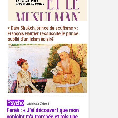
« Dara Shukoh, prince du soufisme » :
François Gautier ressuscite le prince
oublié d'un islam éclairé
Psycho
-
Abdelnour Zahrali
Farah : « J’ai découvert que mon
conjoint m’a trompée et mis une