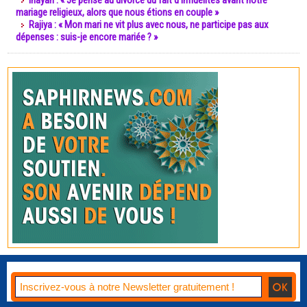
Inayah : « Je pense au divorce du fait d’infidélités avant notre
mariage religieux, alors que nous étions en couple »
Rajiya : « Mon mari ne vit plus avec nous, ne participe pas aux
dépenses : suis-je encore mariée ? »