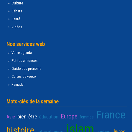
Culture
Débats
Santé
Vidéos
Nos services web
Votre agenda
Petites annonces
Guide des prénoms
Cartes de voeux
Ramadan
Mots-clés de la semaine
France
Europe
bien-être
Asie
éducation
femmes
islam
histoire
livres
interreligieux
justice