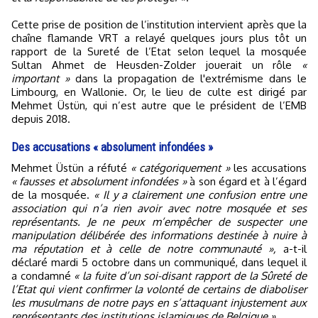
Cette prise de position de l’institution intervient après que la
chaîne flamande VRT a relayé quelques jours plus tôt un
rapport de la Sureté de l’Etat selon lequel la mosquée
Sultan Ahmet de Heusden-Zolder jouerait un rôle
«
important »
dans la propagation de l'extrémisme dans le
Limbourg, en Wallonie. Or, le lieu de culte est dirigé par
Mehmet Üstün, qui n’est autre que le président de l’EMB
depuis 2018.
Des accusations « absolument infondées »
Mehmet Üstün a réfuté
« catégoriquement »
les accusations
« fausses et absolument infondées »
à son égard et à l’égard
de la mosquée.
« Il y a clairement une confusion entre une
association qui n’a rien avoir avec notre mosquée et ses
représentants. Je ne peux m’empêcher de suspecter une
manipulation délibérée des informations destinée à nuire à
ma réputation et à celle de notre communauté »,
a-t-il
déclaré mardi 5 octobre dans un communiqué, dans lequel il
a condamné
« la fuite d’un soi-disant rapport de la Sûreté de
l’Etat qui vient confirmer la volonté de certains de diaboliser
les musulmans de notre pays en s’attaquant injustement aux
représentants des institutions islamiques de Belgique ».