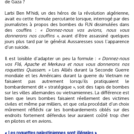
de Gaza ?
Larbi Ben M’hidi, un des héros de la révolution algérienne,
avait eu cette formule percutante lorsque, interrogé par des
journalistes à propos des bombes du FLN dissimulées dans
des couffins :
« Donnez-nous vos avions, nous vous
donnerons nos couffins »
, avant d’être assassiné quelques
jours plus tard par le général Aussaresses sous l’apparence
d’un suicide.
Il est loisible d’adapter un peu la formule :
« Donnez-nous
vos F16, Apache et Merkava et nous vous donnerons nos
roquettes Quassem. »
Les Alliés durant la Seconde Guerre
mondiale et les Américains durant la guerre du Vietnam ne
faisaient pas autrement lorsqu’ils pratiquaient le
bombardement dit « stratégique », soit des tapis de bombes
sur les villes allemandes ou vietnamiennes. La différence est
bien que leurs bombes faisaient réellement des victimes
civiles et même par milliers, et que cela procédait d’un choix
mûrement réfléchi car les bombardements ciblés sur des
endroits fortement défendus leur auraient coûté trop cher
en pilotes et en avions.
« Les roquettes palestiniennes sont illégales »