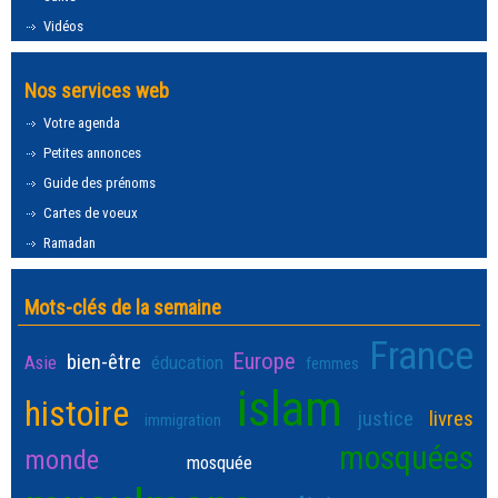
Vidéos
Nos services web
Votre agenda
Petites annonces
Guide des prénoms
Cartes de voeux
Ramadan
Mots-clés de la semaine
France
Europe
bien-être
Asie
éducation
femmes
islam
histoire
justice
livres
immigration
mosquées
monde
mosquée