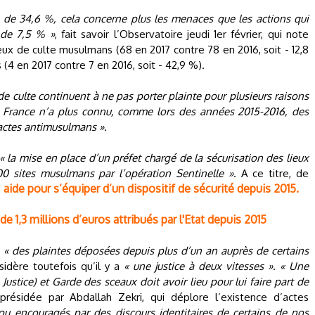
 de 34,6 %, cela concerne plus les menaces que les actions qui
 de 7,5 % »
, fait savoir l’Observatoire jeudi 1er février, qui note
ux de culte musulmans (68 en 2017 contre 78 en 2016, soit - 12,8
4 en 2017 contre 7 en 2016, soit - 42,9 %).
e culte continuent à ne pas porter plainte pour plusieurs raisons
 France n’a plus connu, comme lors des années 2015-2016, des
s actes antimusulmans »
.
« la mise en place d’un préfet chargé de la sécurisation des lieux
100 sites musulmans par l’opération Sentinelle »
. A ce titre, de
aide pour s’équiper d’un dispositif de sécurité depuis 2015.
e
de 1,3 millions d’euros attribués par l'Etat depuis 2015
e
« des plaintes déposées depuis plus d’un an auprès de certains
sidère toutefois qu’il y a
« une justice à deux vitesses »
.
« Une
Justice) et Garde des sceaux doit avoir lieu pour lui faire part de
e présidée par Abdallah Zekri, qui déplore l’existence d’actes
ou encouragés par des discours identitaires de certains de nos