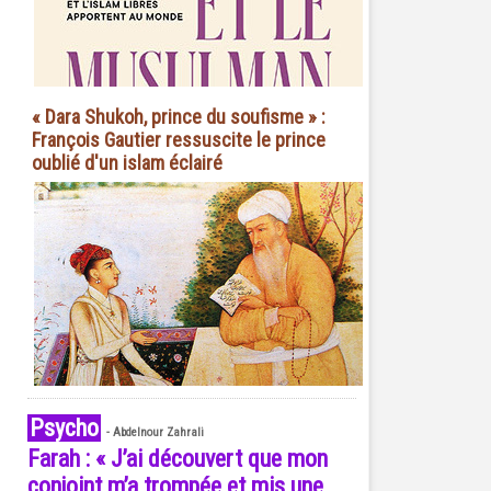
« Dara Shukoh, prince du soufisme » :
François Gautier ressuscite le prince
oublié d'un islam éclairé
Psycho
-
Abdelnour Zahrali
Farah : « J’ai découvert que mon
conjoint m’a trompée et mis une