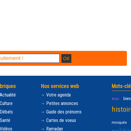
briques
Nos services web
Mots-clé
Actualité
Votre agenda
bien
Asie
Culture
Petites annonces
histoir
Débats
Guide des prénoms
Santé
Cartes de voeux
mosquée
Vidéos
Ramadan