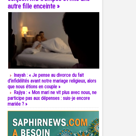
autre fille enceinte »
Inayah : « Je pense au divorce du fait
d’infidélités avant notre mariage religieux, alors
que nous étions en couple »
Rajiya : « Mon mari ne vit plus avec nous, ne
participe pas aux dépenses : suis-je encore
mariée ? »