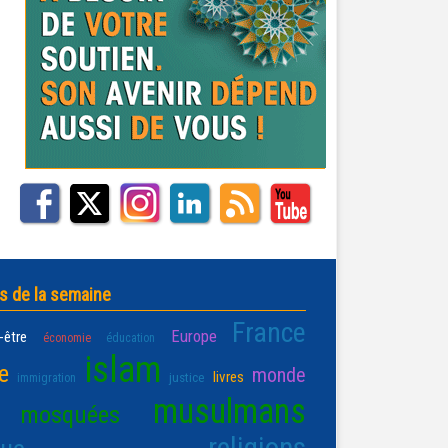
s de la semaine
France
Europe
-être
économie
éducation
islam
e
monde
livres
justice
immigration
musulmans
mosquées