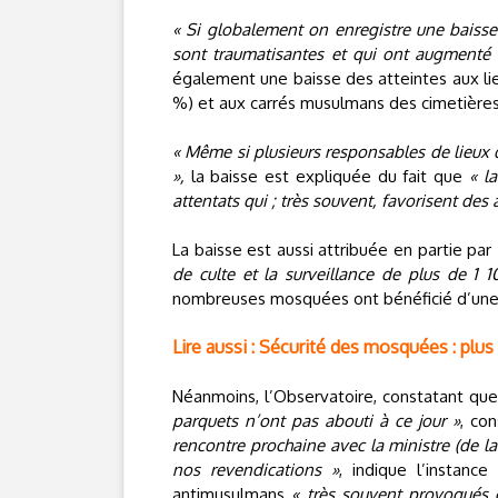
« Si globalement on enregistre une baisse
sont traumatisantes et qui ont augmenté
également une baisse des atteintes aux lie
%) et aux carrés musulmans des cimetières (
« Même si plusieurs responsables de lieux d
»,
la baisse est expliquée du fait que
« la
attentats qui ; très souvent, favorisent de
La baisse est aussi attribuée en partie par
de culte et la surveillance de plus de 1 
nombreuses mosquées ont bénéficié d’un
Lire aussi : Sécurité des mosquées : plus 
Néanmoins, l’Observatoire, constatant qu
parquets n’ont pas abouti à ce jour »
, con
rencontre prochaine avec la ministre (de la 
nos revendications »
, indique l’instanc
antimusulmans
« très souvent provoqués 