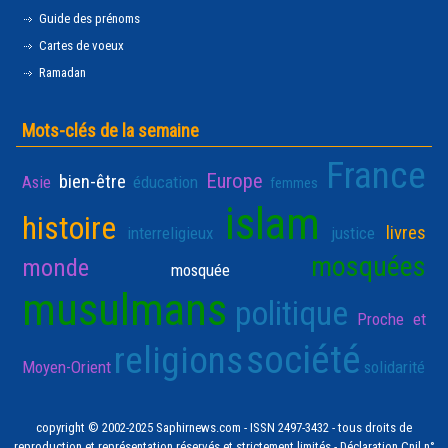
Guide des prénoms
Cartes de voeux
Ramadan
Mots-clés de la semaine
France
Europe
bien-être
Asie
éducation
femmes
islam
histoire
livres
interreligieux
justice
mosquées
monde
mosquée
musulmans
politique
Proche et
société
religions
Moyen-Orient
solidarité
copyright © 2002-2025 Saphirnews.com - ISSN 2497-3432 - tous droits de
reproduction et représentation réservés et strictement limités - Déclaration Cnil n°