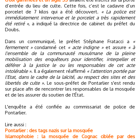
d’entrée du lieu de culte. Cette fois, c’est le cadavre d’un
porcelet de 7 kilos qui a été découvert.
« La police est
immédiatement intervenue et le porcelet a très rapidement
été retiré »
, a indiqué la directrice de cabinet du préfet du
Doubs.
Dans un communiqué, le préfet Stéphane Fratacci a
«
fermement »
condamné cet
« acte indigne »
et assure
« à
l'ensemble de la communauté musulmane de la pleine
mobilisation des enquêteurs pour identifier, interpeller et
déférer à la justice le ou les responsables de cet acte
intolérable »
. Il a également réaffirmé
« l'attention portée par
l'Etat, dans le cadre de la laïcité, au respect des sites et des
libertés de culte »
. Le sous-préfet de Pontarlier s'est rendu
sur place afin de rencontrer les responsables de la mosquée
et de les assurer du soutien de l'État.
L'enquête a été confiée au commissariat de police de
Pontarlier.
Lire aussi :
Pontarlier : des tags nazis sur la mosquée
Islamophobie : la mosquée de Cognac ciblée par des