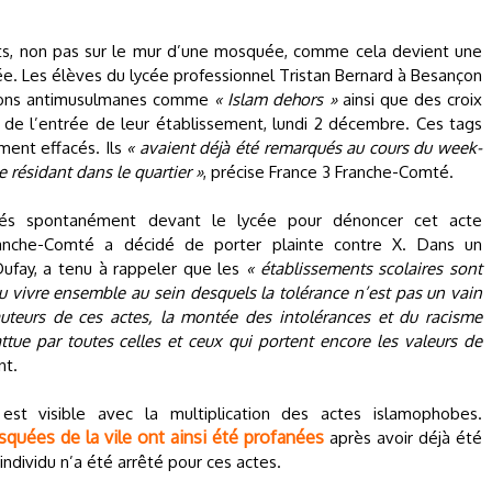
s, non pas sur le mur d’une mosquée, comme cela devient une
cée. Les élèves du lycée professionnel Tristan Bernard à Besançon
iptions antimusulmanes comme
« Islam dehors »
ainsi que des croix
 de l’entrée de leur établissement, lundi 2 décembre. Ces tags
ement effacés. Ils
« avaient déjà été remarqués au cours du week-
résidant dans le quartier »
, précise France 3 Franche-Comté.
és spontanément devant le lycée pour dénoncer cet acte
ranche-Comté a décidé de porter plainte contre X. Dans un
ufay, a tenu à rappeler que les
« établissements scolaires sont
u vivre ensemble au sein desquels la tolérance n’est pas un vain
eurs de ces actes, la montée des intolérances et du racisme
ttue par toutes celles et ceux qui portent encore les valeurs de
nt.
st visible avec la multiplication des actes islamophobes.
uées de la vile ont ainsi été profanées
après avoir déjà été
individu n’a été arrêté pour ces actes.