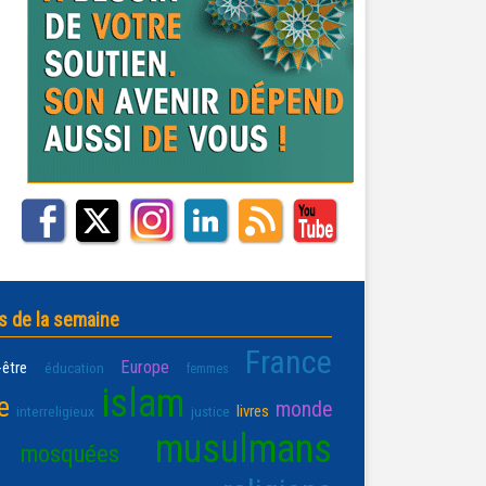
s de la semaine
France
Europe
-être
éducation
femmes
islam
e
monde
livres
interreligieux
justice
musulmans
mosquées