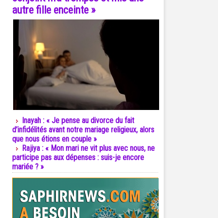
autre fille enceinte »
Inayah : « Je pense au divorce du fait
d’infidélités avant notre mariage religieux, alors
que nous étions en couple »
Rajiya : « Mon mari ne vit plus avec nous, ne
participe pas aux dépenses : suis-je encore
mariée ? »