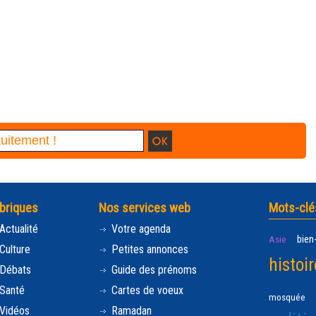
briques
Nos services web
Mots-clé
Actualité
Votre agenda
bien
Asie
Culture
Petites annonces
histoir
Débats
Guide des prénoms
Santé
Cartes de voeux
mosquée
Vidéos
Ramadan