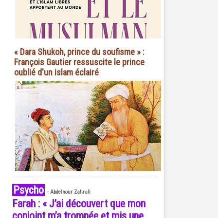
« Dara Shukoh, prince du soufisme » :
François Gautier ressuscite le prince
oublié d'un islam éclairé
Psycho
-
Abdelnour Zahrali
Farah : « J’ai découvert que mon
conjoint m’a trompée et mis une