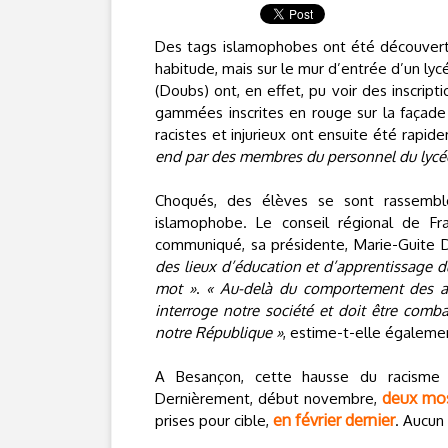
Des tags islamophobes ont été découvert
habitude, mais sur le mur d’entrée d’un ly
(Doubs) ont, en effet, pu voir des inscr
gammées inscrites en rouge sur la façade
racistes et injurieux ont ensuite été rapid
end par des membres du personnel du lycée 
Choqués, des élèves se sont rassembl
islamophobe. Le conseil régional de F
communiqué, sa présidente, Marie-Guite D
des lieux d’éducation et d’apprentissage d
mot »
.
« Au-delà du comportement des aut
interroge notre société et doit être comba
notre République »
, estime-t-elle égaleme
A Besançon, cette hausse du racisme e
deux mosq
Dernièrement, début novembre,
en février dernier
prises pour cible,
. Aucun 