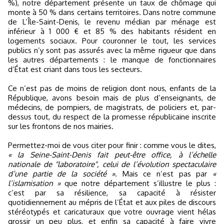
%), notre département présente un taux de chômage qui
monte à 50 % dans certains territoires. Dans notre commune
de L’Île-Saint-Denis, le revenu médian par ménage est
inférieur à 1 000 € et 85 % des habitants résident en
logements sociaux. Pour couronner le tout, les services
publics n’y sont pas assurés avec la même rigueur que dans
les autres départements : le manque de fonctionnaires
d’État est criant dans tous les secteurs.
Ce n’est pas de moins de religion dont nous, enfants de la
République, avons besoin mais de plus d’enseignants, de
médecins, de pompiers, de magistrats, de policiers et, par-
dessus tout, du respect de la promesse républicaine inscrite
sur les frontons de nos mairies.
Permettez-moi de vous citer pour finir : comme vous le dites,
« la Seine-Saint-Denis fait peut-être office, à l’échelle
nationale de "laboratoire", celui de l’évolution spectaculaire
d’une partie de la société »
. Mais ce n’est pas par
«
l’islamisation »
que notre département s’illustre le plus :
c’est par sa résilience, sa capacité à résister
quotidiennement au mépris de l’État et aux piles de discours
stéréotypés et caricaturaux que votre ouvrage vient hélas
grossir un peu plus, et enfin sa capacité à faire vivre