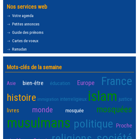
Nos services web
Votre agenda
Petites annonces
Guide des prénoms
Cartes de voeux
Ramadan
Mots-clés de la semaine
France
Europe
bien-être
Asie
éducation
islam
histoire
interreligieux
justice
immigration
mosquées
monde
livres
mosquée
musulmans
politique
Proche
société
religions