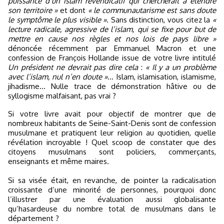
puissance d’un islam revendicatif qui chercherait à étendre
son territoire »
et dont
« le communautarisme est sans doute
le symptôme le plus visible »
. Sans distinction, vous citez la
«
lecture radicale, agressive de l’islam, qui se fixe pour but de
mettre en cause nos règles et nos lois de pays libre »
dénoncée récemment par Emmanuel Macron et une
confession de François Hollande issue de votre livre intitulé
Un président ne devrait pas dire cela
:
« Il y a un problème
avec l’islam, nul n’en doute »
… Islam, islamisation, islamisme,
jihadisme… Nulle trace de démonstration hâtive ou de
syllogisme malfaisant, pas vrai ?
Si votre livre avait pour objectif de montrer que de
nombreux habitants de Seine-Saint-Denis sont de confession
musulmane et pratiquent leur religion au quotidien, quelle
révélation incroyable ! Quel scoop de constater que des
citoyens musulmans sont policiers, commerçants,
enseignants et même maires.
Si sa visée était, en revanche, de pointer la radicalisation
croissante d’une minorité de personnes, pourquoi donc
l’illustrer par une évaluation aussi globalisante
qu’hasardeuse du nombre total de musulmans dans le
département ?