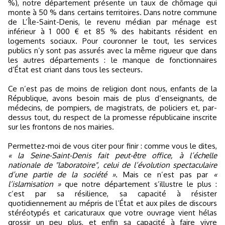
%), notre département présente un taux de chômage qui
monte à 50 % dans certains territoires. Dans notre commune
de L’Île-Saint-Denis, le revenu médian par ménage est
inférieur à 1 000 € et 85 % des habitants résident en
logements sociaux. Pour couronner le tout, les services
publics n’y sont pas assurés avec la même rigueur que dans
les autres départements : le manque de fonctionnaires
d’État est criant dans tous les secteurs.
Ce n’est pas de moins de religion dont nous, enfants de la
République, avons besoin mais de plus d’enseignants, de
médecins, de pompiers, de magistrats, de policiers et, par-
dessus tout, du respect de la promesse républicaine inscrite
sur les frontons de nos mairies.
Permettez-moi de vous citer pour finir : comme vous le dites,
« la Seine-Saint-Denis fait peut-être office, à l’échelle
nationale de "laboratoire", celui de l’évolution spectaculaire
d’une partie de la société »
. Mais ce n’est pas par
«
l’islamisation »
que notre département s’illustre le plus :
c’est par sa résilience, sa capacité à résister
quotidiennement au mépris de l’État et aux piles de discours
stéréotypés et caricaturaux que votre ouvrage vient hélas
grossir un peu plus, et enfin sa capacité à faire vivre