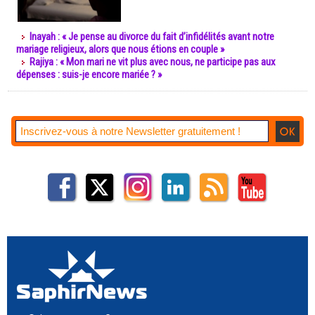
Inayah : « Je pense au divorce du fait d’infidélités avant notre
mariage religieux, alors que nous étions en couple »
Rajiya : « Mon mari ne vit plus avec nous, ne participe pas aux
dépenses : suis-je encore mariée ? »