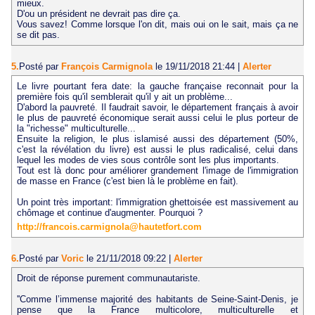
mieux.
D'ou un président ne devrait pas dire ça.
Vous savez! Comme lorsque l'on dit, mais oui on le sait, mais ça ne
se dit pas.
5.
Posté par
François Carmignola
le 19/11/2018 21:44
|
Alerter
Le livre pourtant fera date: la gauche française reconnait pour la
première fois qu'il semblerait qu'il y ait un problème...
D'abord la pauvreté. Il faudrait savoir, le département français à avoir
le plus de pauvreté économique serait aussi celui le plus porteur de
la "richesse" multiculturelle...
Ensuite la religion, le plus islamisé aussi des département (50%,
c'est la révélation du livre) est aussi le plus radicalisé, celui dans
lequel les modes de vies sous contrôle sont les plus importants.
Tout est là donc pour améliorer grandement l'image de l'immigration
de masse en France (c'est bien là le problème en fait).
Un point très important: l'immigration ghettoisée est massivement au
chômage et continue d'augmenter. Pourquoi ?
http://francois.carmignola@hautetfort.com
6.
Posté par
Voric
le 21/11/2018 09:22
|
Alerter
Droit de réponse purement communautariste.
''Comme l’immense majorité des habitants de Seine-Saint-Denis, je
pense que la France multicolore, multiculturelle et