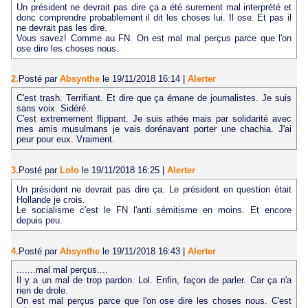
Un président ne devrait pas dire ça a été surement mal interprété et
donc comprendre probablement il dit les choses lui. Il ose. Et pas il
ne devrait pas les dire.
Vous savez! Comme au FN. On est mal mal perçus parce que l'on
ose dire les choses nous.
2.
Posté par
Absynthe
le 19/11/2018 16:14
|
Alerter
C'est trash. Terrifiant. Et dire que ça émane de journalistes. Je suis
sans voix. Sidéré.
C'est extremement flippant. Je suis athée mais par solidarité avec
mes amis musulmans je vais dorénavant porter une chachia. J'ai
peur pour eux. Vraiment.
3.
Posté par
Lolo
le 19/11/2018 16:25
|
Alerter
Un président ne devrait pas dire ça. Le président en question était
Hollande je crois.
Le socialisme c'est le FN l'anti sémitisme en moins. Et encore
depuis peu.
4.
Posté par
Absynthe
le 19/11/2018 16:43
|
Alerter
.......mal mal perçus....
Il y a un mal de trop pardon. Lol. Enfin, façon de parler. Car ça n'a
rien de drole.
On est mal perçus parce que l'on ose dire les choses nous. C'est