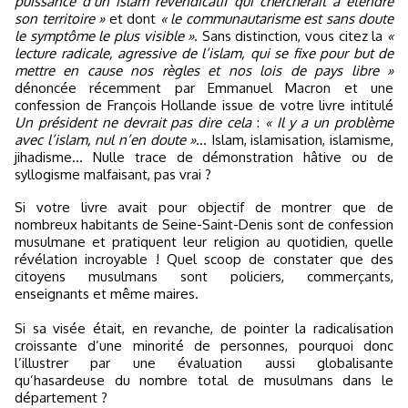
puissance d’un islam revendicatif qui chercherait à étendre
son territoire »
et dont
« le communautarisme est sans doute
le symptôme le plus visible »
. Sans distinction, vous citez la
«
lecture radicale, agressive de l’islam, qui se fixe pour but de
mettre en cause nos règles et nos lois de pays libre »
dénoncée récemment par Emmanuel Macron et une
confession de François Hollande issue de votre livre intitulé
Un président ne devrait pas dire cela
:
« Il y a un problème
avec l’islam, nul n’en doute »
… Islam, islamisation, islamisme,
jihadisme… Nulle trace de démonstration hâtive ou de
syllogisme malfaisant, pas vrai ?
Si votre livre avait pour objectif de montrer que de
nombreux habitants de Seine-Saint-Denis sont de confession
musulmane et pratiquent leur religion au quotidien, quelle
révélation incroyable ! Quel scoop de constater que des
citoyens musulmans sont policiers, commerçants,
enseignants et même maires.
Si sa visée était, en revanche, de pointer la radicalisation
croissante d’une minorité de personnes, pourquoi donc
l’illustrer par une évaluation aussi globalisante
qu’hasardeuse du nombre total de musulmans dans le
département ?