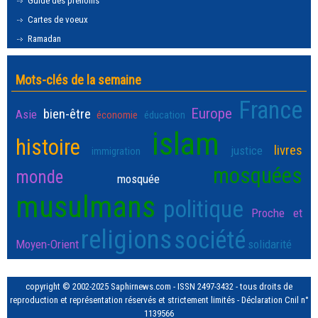
Guide des prénoms
Cartes de voeux
Ramadan
Mots-clés de la semaine
France
Europe
bien-être
Asie
économie
éducation
islam
histoire
livres
justice
immigration
mosquées
monde
mosquée
musulmans
politique
Proche et
religions
société
Moyen-Orient
solidarité
copyright © 2002-2025 Saphirnews.com - ISSN 2497-3432 - tous droits de
reproduction et représentation réservés et strictement limités - Déclaration Cnil n°
1139566