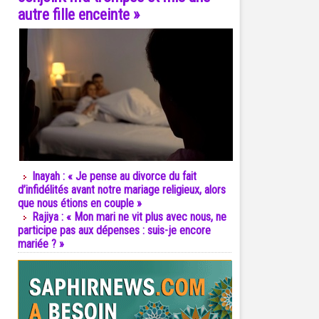
autre fille enceinte »
Inayah : « Je pense au divorce du fait
d’infidélités avant notre mariage religieux, alors
que nous étions en couple »
Rajiya : « Mon mari ne vit plus avec nous, ne
participe pas aux dépenses : suis-je encore
mariée ? »