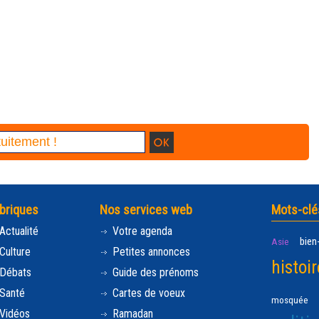
briques
Nos services web
Mots-clé
Actualité
Votre agenda
bien
Asie
Culture
Petites annonces
histoir
Débats
Guide des prénoms
Santé
Cartes de voeux
mosquée
Vidéos
Ramadan