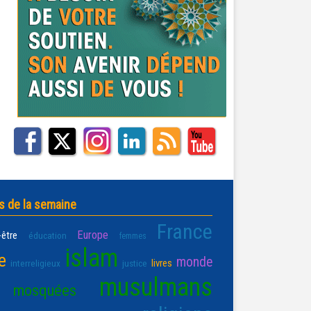
s de la semaine
France
Europe
-être
éducation
femmes
islam
e
monde
livres
interreligieux
justice
musulmans
mosquées