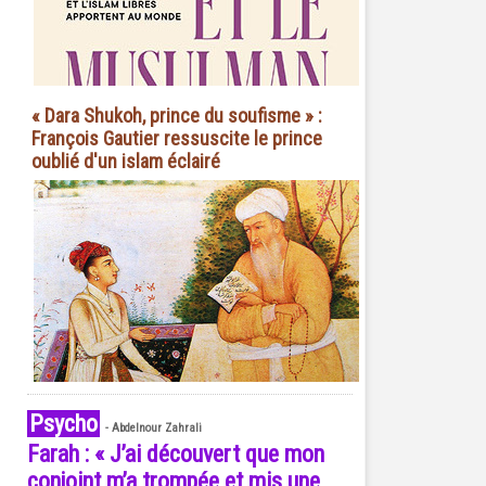
« Dara Shukoh, prince du soufisme » :
François Gautier ressuscite le prince
oublié d'un islam éclairé
Psycho
-
Abdelnour Zahrali
Farah : « J’ai découvert que mon
conjoint m’a trompée et mis une