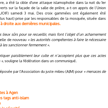
e, a été la cible d'une attaque islamophobe dans la nuit du 1er
rts sur la façade de la salle de prière, a-t-on appris de l’Union
 (UOIF) samedi 3 mai. Des croix gammées ont également été
lus haut) prise par les responsables de la mosquée, située dans
à droite aux dernières municipales.
e
lieux sûrs pour se recueillir, mais font l’objet d’un acharnement
ppelle de nouveau
« les autorités compétentes à faire le nécessaire
 à les sanctionner fermement »
.
iquer paisiblement leur culte et n’acceptent plus que ces actes
 »
, souligne la fédération dans un communiqué.
éposée par l'Association du juste milieu (AJM) pour
« menaces de
stes à Agen
s tags anti-islam
e