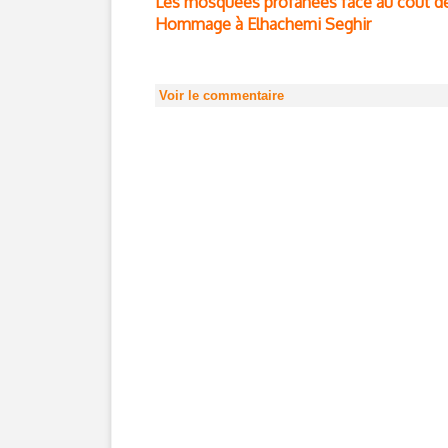
Les mosquées profanées face au coût de 
Hommage à Elhachemi Seghir
Voir le commentaire