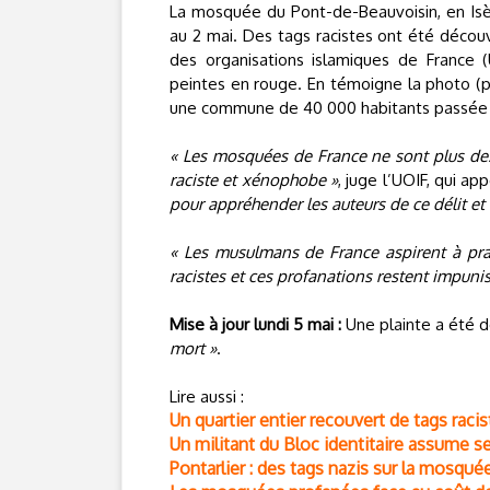
La mosquée du Pont-de-Beauvoisin, en Isèr
au 2 mai. Des tags racistes ont été découve
des organisations islamiques de France
peintes en rouge. En témoigne la photo (p
une commune de 40 000 habitants passé
« Les mosquées de France ne sont plus des 
raciste et xénophobe »
, juge l’UOIF, qui a
pour appréhender les auteurs de ce délit et
« Les musulmans de France aspirent à prat
racistes et ces profanations restent impunis
Mise à jour lundi 5 mai :
Une plainte a été d
mort »
.
Lire aussi :
Un quartier entier recouvert de tags raci
Un militant du Bloc identitaire assume se
Pontarlier : des tags nazis sur la mosqué