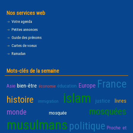
Nos services web
Votre agenda
Petites annonces
Guide des prénoms
Cartes de voeux
Ramadan
Mots-clés de la semaine
France
Europe
bien-être
Asie
éducation
économie
islam
histoire
justice
livres
immigration
mosquées
monde
mosquée
musulmans
politique
Proche et