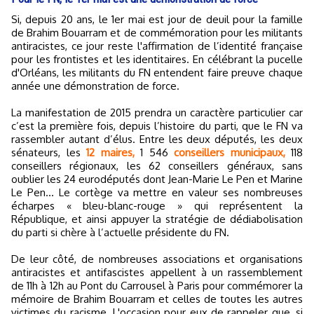
Si, depuis 20 ans, le 1er mai est jour de deuil pour la famille
de Brahim Bouarram et de commémoration pour les militants
antiracistes, ce jour reste l'affirmation de l’identité française
pour les frontistes et les identitaires. En célébrant la pucelle
d'Orléans, les militants du FN entendent faire preuve chaque
année une démonstration de force.
La manifestation de 2015 prendra un caractère particulier car
c’est la première fois, depuis l’histoire du parti, que le FN va
rassembler autant d’élus. Entre les deux députés, les deux
sénateurs, les
12 maires,
1 546
conseillers municipaux,
118
conseillers régionaux, les 62 conseillers généraux, sans
oublier les 24 eurodéputés dont Jean-Marie Le Pen et Marine
Le Pen… Le cortège va mettre en valeur ses nombreuses
écharpes « bleu-blanc-rouge » qui représentent la
République, et ainsi appuyer la stratégie de dédiabolisation
du parti si chère à l’actuelle présidente du FN.
De leur côté, de nombreuses associations et organisations
antiracistes et antifascistes appellent à un rassemblement
de 11h à 12h au Pont du Carrousel à Paris pour commémorer la
mémoire de Brahim Bouarram et celles de toutes les autres
victimes du racisme. L'occasion pour eux de rappeler que, si