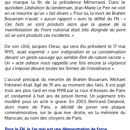
qui marque la fin de la présidence Mitterrand. Dans le
quotidien
Libération
du lendemain, Jean-Marie Le Pen ne voit
en ce meurtre qu’un
« fait divers ».
Pour lui, la mort de Brahim
Bouarram n'avait
« aucun rapport »
avec le défilé du FN :
«
Ces faits se sont produits alors que la queue de la
manifestation du Front national était très éloignée du pont
où se sont produits ces incidents. »
De son côté, Jacques Chirac, qui sera élu président le 17 mai
1995, avait exprimé
« son indignation et sa consternation
devant un geste sauvage qui semble être de nature raciste »
.
Un
« acte odieux nous rappelle une fois encore la vigilance
qui s'impose devant toutes les formes de l'intolérance »
.
L'accusé principal du meurtre de Brahim Bouarram, Michael
Fréminet était âgé de 19 ans au moment des faits. Il est jugé
trois ans plus tard en mai 1998 par la cour d’Assises de Paris
et condamné à huit ans de prison ferme. Un jugement très
modéré pour un acte si grave. En 2003, Bertrand Delanoë,
alors maire de Paris, a décidé de poser une plaque
commémorative, sur le quai rive droite, en la mémoire du
Marocain, au nom des citoyens de Paris.
Pour le FN, le 1er mai est une démonstration de force