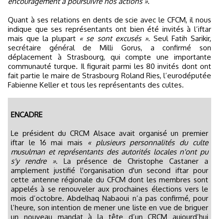
encouragement à poursuivre nos actions »
.
Quant à ses relations en dents de scie avec le CFCM, il nous
indique que ses représentants ont bien été invités à l’iftar
mais que la plupart
« se sont excusés »
. Seul Fatih Sarikir,
secrétaire général de Milli Gorus, a confirmé son
déplacement à Strasbourg, qui compte une importante
communauté turque. Il figurait parmi les 80 invités dont ont
fait partie le maire de Strasbourg Roland Ries, l’eurodéputée
Fabienne Keller et tous les représentants des cultes.
ENCADRE
Le président du CRCM Alsace avait organisé un premier
iftar le 16 mai mais
« plusieurs personnalités du culte
musulman et représentants des autorités locales n'ont pu
s'y rendre »
. La présence de Christophe Castaner a
amplement justifié l'organisation d'un second iftar pour
cette antenne régionale du CFCM dont les membres sont
appelés à se renouveler aux prochaines élections vers le
mois d’octobre. Abdelhaq Nabaoui n’a pas confirmé, pour
l’heure, son intention de mener une liste en vue de briguer
un nouveau mandat à la tête d’un CRCM aujourd’hui