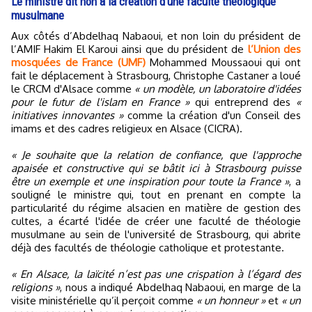
Le ministre dit non à la création d’une faculté théologique
musulmane
Aux côtés d’Abdelhaq Nabaoui, et non loin du président de
l’AMIF Hakim El Karoui ainsi que du président de
l’Union des
mosquées de France (UMF)
Mohammed Moussaoui qui ont
fait le déplacement à Strasbourg, Christophe Castaner a loué
le CRCM d'Alsace comme
« un modèle, un laboratoire d'idées
pour le futur de l'islam en France »
qui entreprend des
«
initiatives innovantes »
comme la création d'un Conseil des
imams et des cadres religieux en Alsace (CICRA).
« Je souhaite que la relation de confiance, que l'approche
apaisée et constructive qui se bâtit ici à Strasbourg puisse
être un exemple et une inspiration pour toute la France »
, a
souligné le ministre qui, tout en prenant en compte la
particularité du régime alsacien en matière de gestion des
cultes, a écarté l'idée de créer une faculté de théologie
musulmane au sein de l'université de Strasbourg, qui abrite
déjà des facultés de théologie catholique et protestante.
« En Alsace, la laïcité n’est pas une crispation à l’égard des
religions »
, nous a indiqué Abdelhaq Nabaoui, en marge de la
visite ministérielle qu’il perçoit comme
« un honneur »
et
« un