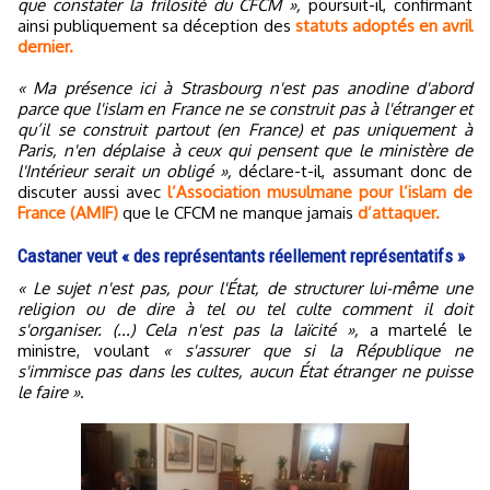
que constater la frilosité du CFCM »,
poursuit-il, confirmant
ainsi publiquement sa déception des
statuts adoptés en avril
dernier.
« Ma présence ici à Strasbourg n'est pas anodine d'abord
parce que l'islam en France ne se construit pas à l'étranger et
qu’il se construit partout (en France) et pas uniquement à
Paris, n'en déplaise à ceux qui pensent que le ministère de
l'Intérieur serait un obligé »,
déclare-t-il, assumant donc de
discuter aussi avec
l’Association musulmane pour l’islam de
France (AMIF)
que le CFCM ne manque jamais
d’attaquer.
Castaner veut « des représentants réellement représentatifs »
« Le sujet n'est pas, pour l'État, de structurer lui-même une
religion ou de dire à tel ou tel culte comment il doit
s'organiser. (...) Cela n'est pas la laïcité »,
a martelé le
ministre, voulant
« s'assurer que si la République ne
s'immisce pas dans les cultes, aucun État étranger ne puisse
le faire »
.