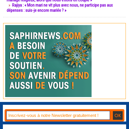
mariage religieux, alors que nous étions en couple »
Rajiya : « Mon mari ne vit plus avec nous, ne participe pas aux
dépenses : suis-je encore mariée ? »