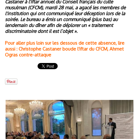
Castaner à l'iftar annuel du Conseil français du culte
musulman (CFCM), mardi 28 mai, a agacé les membres de
l'institution qui ont communiqué leur déception lors de la
soirée. Le bureau a émis un communiqué (plus bas) au
lendemain du dîner afin de déplorer un « traitement
discriminatoire dont il est l’objet ».
Pour aller plus loin sur les dessous de cette absence, lire
aussi : Christophe Castaner boude l'iftar du CFCM, Ahmet
Ogras contre-attaque