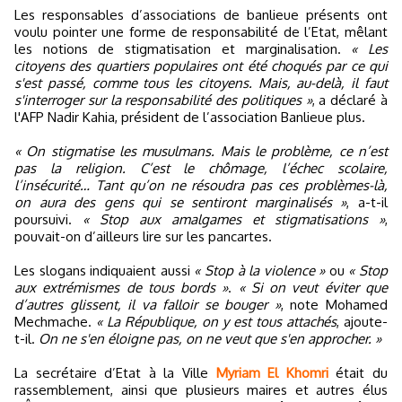
Les responsables d’associations de banlieue présents ont
voulu pointer une forme de responsabilité de l’Etat, mêlant
les notions de stigmatisation et marginalisation.
« Les
citoyens des quartiers populaires ont été choqués par ce qui
s'est passé, comme tous les citoyens. Mais, au-delà, il faut
s'interroger sur la responsabilité des politiques »
, a déclaré à
l'AFP Nadir Kahia, président de l’association Banlieue plus.
« On stigmatise les musulmans. Mais le problème, ce n’est
pas la religion. C’est le chômage, l’échec scolaire,
l’insécurité… Tant qu’on ne résoudra pas ces problèmes-là,
on aura des gens qui se sentiront marginalisés »
, a-t-il
poursuivi.
« Stop aux amalgames et stigmatisations »
,
pouvait-on d’ailleurs lire sur les pancartes.
Les slogans indiquaient aussi
« Stop à la violence »
ou
« Stop
aux extrémismes de tous bords »
.
« Si on veut éviter que
d’autres glissent, il va falloir se bouger »
, note Mohamed
Mechmache.
« La République, on y est tous attachés
, ajoute-
t-il.
On ne s'en éloigne pas, on ne veut que s'en approcher. »
La secrétaire d’Etat à la Ville
Myriam El Khomri
était du
rassemblement, ainsi que plusieurs maires et autres élus