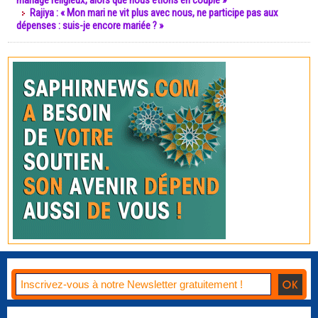
mariage religieux, alors que nous étions en couple »
Rajiya : « Mon mari ne vit plus avec nous, ne participe pas aux
dépenses : suis-je encore mariée ? »