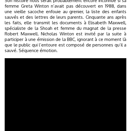
Son histoire nous serait probablement encore inconnue si sa
femme Greta Winton n’avait pas découvert en 1988, dans
une vieille sacoche enfouie au grenier, la liste des enfants
sauvés et des lettres de leurs parents. Cinquante ans après
les faits, elle transmit les documents à Elisabeth Maxwell,
spécialiste de la Shoah et femme du magnat de la presse
Robert Maxwell. Nicholas Winton est invité par la suite à
participer à une émission de la BBC, ignorant à ce moment là
que le public qui l’entoure est composé de personnes qu’il a
sauvé. Séquence émotion.