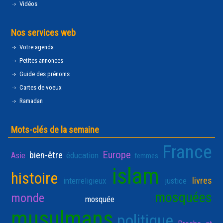
Vidéos
Nos services web
Votre agenda
Petites annonces
Guide des prénoms
Cartes de voeux
Ramadan
Mots-clés de la semaine
France
Europe
bien-être
Asie
éducation
femmes
islam
histoire
livres
interreligieux
justice
mosquées
monde
mosquée
musulmans
politique