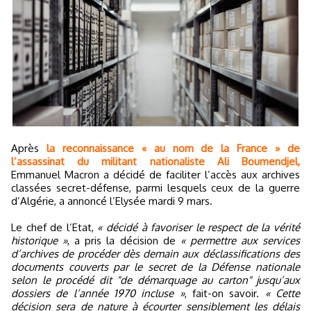
Après
la reconnaissance « au nom de la France » de
l’assassinat du militant nationaliste Ali Boumendjel,
Emmanuel Macron a décidé de faciliter l’accès aux archives
classées secret-défense, parmi lesquels ceux de la guerre
d’Algérie, a annoncé l’Elysée mardi 9 mars.
Le chef de l’Etat,
« décidé à favoriser le respect de la vérité
historique »
, a pris la décision de
« permettre aux services
d’archives de procéder dès demain aux déclassifications des
documents couverts par le secret de la Défense nationale
selon le procédé dit "de démarquage au carton" jusqu’aux
dossiers de l’année 1970 incluse »
, fait-on savoir.
« Cette
décision sera de nature à écourter sensiblement les délais