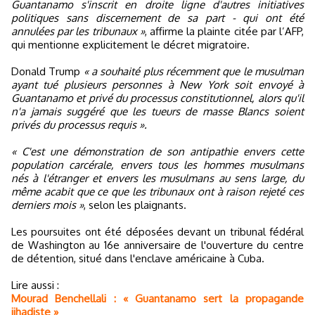
Guantanamo s'inscrit en droite ligne d'autres initiatives
politiques sans discernement de sa part - qui ont été
annulées par les tribunaux »
, affirme la plainte citée par l’AFP,
qui mentionne explicitement le décret migratoire.
Donald Trump
« a souhaité plus récemment que le musulman
ayant tué plusieurs personnes à New York soit envoyé à
Guantanamo et privé du processus constitutionnel, alors qu'il
n'a jamais suggéré que les tueurs de masse Blancs soient
privés du processus requis ».
« C'est une démonstration de son antipathie envers cette
population carcérale, envers tous les hommes musulmans
nés à l'étranger et envers les musulmans au sens large, du
même acabit que ce que les tribunaux ont à raison rejeté ces
derniers mois »
, selon les plaignants.
Les poursuites ont été déposées devant un tribunal fédéral
de Washington au 16e anniversaire de l'ouverture du centre
de détention, situé dans l'enclave américaine à Cuba.
Lire aussi :
Mourad Benchellali : « Guantanamo sert la propagande
jihadiste »