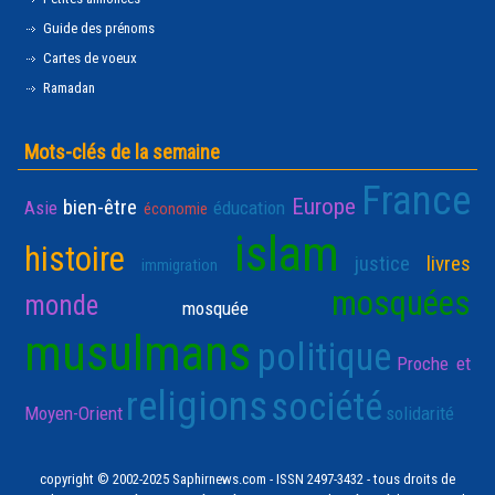
Guide des prénoms
Cartes de voeux
Ramadan
Mots-clés de la semaine
France
Europe
bien-être
Asie
éducation
économie
islam
histoire
justice
livres
immigration
mosquées
monde
mosquée
musulmans
politique
Proche et
religions
société
Moyen-Orient
solidarité
copyright © 2002-2025 Saphirnews.com - ISSN 2497-3432 - tous droits de