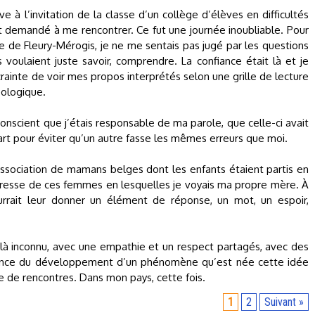
e à l’invitation de la classe d’un collège d’élèves en difficultés
ent demandé à me rencontrer. Ce fut une journée inoubliable. Pour
ie de Fleury-Mérogis, je ne me sentais pas jugé par les questions
voulaient juste savoir, comprendre. La confiance était là et je
 crainte de voir mes propos interprétés selon une grille de lecture
éologique.
onscient que j’étais responsable de ma parole, que celle-ci avait
rt pour éviter qu’un autre fasse les mêmes erreurs que moi.
 association de mamans belges dont les enfants étaient partis en
étresse de ces femmes en lesquelles je voyais ma propre mère. À
pourrait leur donner un élément de réponse, un mot, un espoir,
-là inconnu, avec une empathie et un respect partagés, avec des
gence du développement d’un phénomène qu’est née cette idée
pe de rencontres. Dans mon pays, cette fois.
1
2
Suivant »