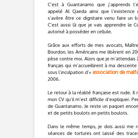
C’est à Guantanamo que j’apprends l’ex
appelé Al Qaeda ainsi que l’existence 
s’avère être ce dignitaire venu faire un 
C’est aussi là que je vais apprendre le Co
autorisé à posséder en cellule.
Grâce aux efforts de mes avocats, Maîtr
Bourdon, les Américains me libèrent en 20
pèse contre moi. Alors que je m’attendais à
français qui m’accueillirent à ma descente
association de malfa
sous l’inculpation d’«
2006.
Le retour à la réalité française est rude. Il
mon CV qu’il m’est difficile d’expliquer. 
de Guantanamo. Je reste un paquet encomb
et de petits boulots en petits boulots.
Dans le même temps, je dois aussi me r
séances de tortures ont laissé des trac