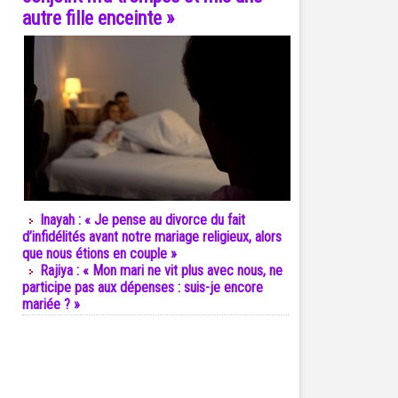
autre fille enceinte »
Inayah : « Je pense au divorce du fait
d’infidélités avant notre mariage religieux, alors
que nous étions en couple »
Rajiya : « Mon mari ne vit plus avec nous, ne
participe pas aux dépenses : suis-je encore
mariée ? »