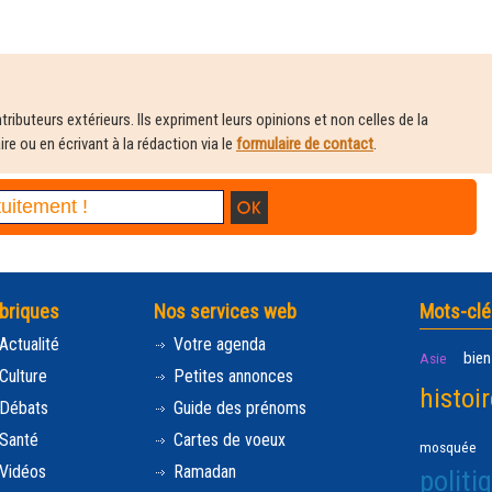
ributeurs extérieurs. Ils expriment leurs opinions et non celles de la
e ou en écrivant à la rédaction via le
formulaire de contact
.
briques
Nos services web
Mots-clé
Actualité
Votre agenda
bien
Asie
Culture
Petites annonces
histoir
Débats
Guide des prénoms
Santé
Cartes de voeux
mosquée
Vidéos
Ramadan
politi