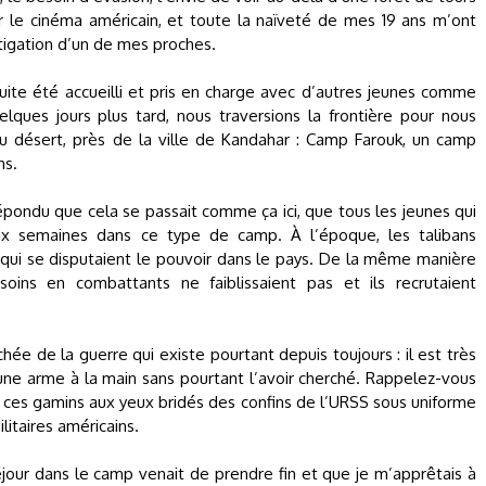
ar le cinéma américain, et toute la naïveté de mes 19 ans m’ont
tigation d’un de mes proches.
suite été accueilli et pris en charge avec d’autres jeunes comme
ues jours plus tard, nous traversions la frontière pour nous
u désert, près de la ville de Kandahar : Camp Farouk, un camp
ns.
épondu que cela se passait comme ça ici, que tous les jeunes qui
six semaines dans ce type de camp. À l’époque, les talibans
qui se disputaient le pouvoir dans le pays. De la même manière
ins en combattants ne faiblissaient pas et ils recrutaient
ée de la guerre qui existe pourtant depuis toujours : il est très
une arme à la main sans pourtant l’avoir cherché. Rappelez-vous
ces gamins aux yeux bridés des confins de l’URSS sous uniforme
itaires américains.
our dans le camp venait de prendre fin et que je m’apprêtais à