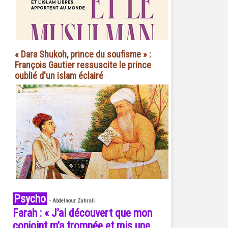
« Dara Shukoh, prince du soufisme » :
François Gautier ressuscite le prince
oublié d'un islam éclairé
Psycho
-
Abdelnour Zahrali
Farah : « J’ai découvert que mon
conjoint m’a trompée et mis une