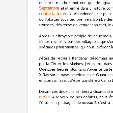
enfin rentrer chez moi, une grande agitat
Septembre
était entré dans l’Histoire c
contre la terreur
». Abandonnés sur place pa
du Pakistan sous les premiers bombardem
trousses, désireuse de venger son chef, 
Après un effroyable périple de deux mois, 
fûmes recueillis par des villageois, qui 
spéciales pakistanaises, qui nous livrèrent 
J’étais de retour à Kandahar, désormais a
par la CIA et les Marines, j’étais mis dans
Quelques heures plus tard, j’avais le trist
X-Ray sur la base américaine de Guantanamo
en plein air, avant d’être transféré à Camp
Durant ces deux ans et demi à Guantanamo, 
droits.
Aux yeux de nos geôliers, nous ét
J’étais un « package » de niveau 4, c’est-à