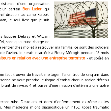
istence d’une organisation
Ben Laden
d’un certain
qui
bref discours au camp Farouk.
ran, le seul livre que je suis
es Jacques Debray et William
04, sans qu’aucune charge ne
 rentrer chez moi et à retrouver ma famille, ce sont des policiers
 de l’avion. Je serais incarcéré à Fleury-Mérogis pendant 18 mois
iteurs en relation avec une entreprise terroriste
» et libéré en
 me faut trouver du travail, me loger. J’ai un trou de cinq ans dans
Personne ne veut prendre le risque d’embaucher un ancien détenu
rant de niveau 4 et passe d’une mission d’intérim à une autre
econstruire. Deux ans et demi d’enfermement extrême et les
es. Mes médecins m’ont diagnostiqué un PTSD (post traumatic