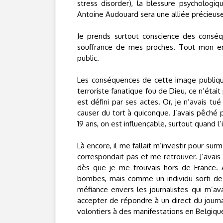
stress disorder), la blessure psychologi
Antoine Audouard sera une alliée précieus
Je prends surtout conscience des consé
souffrance de mes proches. Tout mon en
public.
Les conséquences de cette image publique
terroriste fanatique fou de Dieu, ce n’était
est défini par ses actes. Or, je n’avais t
causer du tort à quiconque. J’avais pêché 
19 ans, on est influençable, surtout quand l
Là encore, il me fallait m’investir pour s
correspondait pas et me retrouver. J’avai
dès que je me trouvais hors de France. A
bombes, mais comme un individu sorti d
méfiance envers les journalistes qui m’av
accepter de répondre à un direct du journal
volontiers à des manifestations en Belgiq