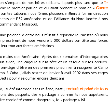
11-
ion s’empara de nos hôtes talibans. J’appris plus tard que le
Guerre
omme le premier jour de ce qui allait prendre le nom de «
r les talibans, nous fûmes plusieurs milliers à fuir en direction
ents de B52 américains et de l’Alliance du Nord lancée à nos
le commandant Massoud.
une poignée d’entre nous réussit à rejoindre le Pakistan où nous
s’empressèrent de nous vendre 5 000 dollars par tête aux forces
à leur tour aux forces américaines.
ux mains des Américains. Après deux semaines d’interrogatoires
 un avion, une cagoule sur la tête et un casque sur les oreilles.
e privilège d’être un des premiers prisonnier à inaugurer le Camp
, à Cuba. J’allais rester de janvier à avril 2002 dans ses cages
 Delta pour y séjourner encore deux ans.
torturé et privé de tous
j’ai été interrogé sans relâche, battu,
ions des paquets, des « package » comme ils nous appelaient.
-dire considéré comme dangereux, le « package » 161.