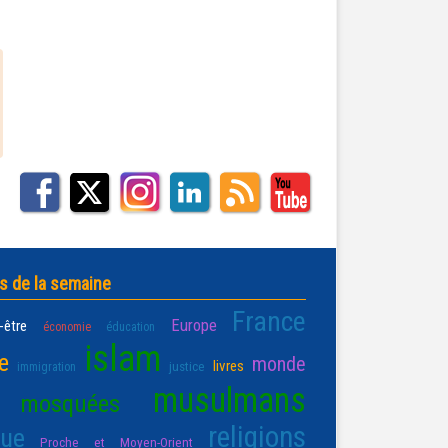
s de la semaine
France
Europe
-être
économie
éducation
islam
e
monde
livres
justice
immigration
musulmans
mosquées
religions
que
Proche et Moyen-Orient