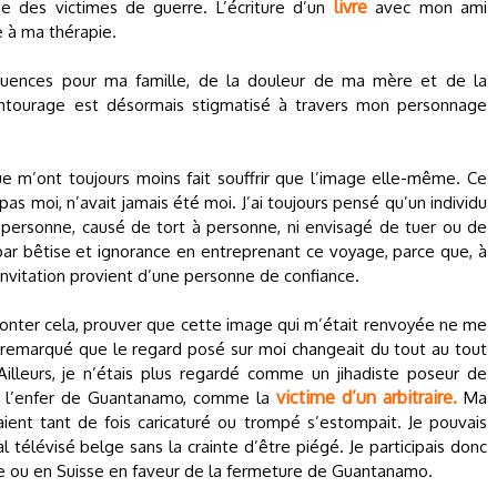
livre
que des victimes de guerre. L’écriture d’un
avec mon ami
e à ma thérapie.
quences pour ma famille, de la douleur de ma mère et de la
tourage est désormais stigmatisé à travers mon personnage
 m’ont toujours moins fait souffrir que l’image elle-même. Ce
 pas moi, n’avait jamais été moi. J’ai toujours pensé qu’un individu
ué personne, causé de tort à personne, ni envisagé de tuer ou de
par bêtise et ignorance en entreprenant ce voyage, parce que, à
’invitation provient d’une personne de confiance.
urmonter cela, prouver que cette image qui m’était renvoyée ne me
s remarqué que le regard posé sur moi changeait du tout au tout
illeurs, je n’étais plus regardé comme un jihadiste poseur de
victime d’un arbitraire.
e l’enfer de Guantanamo, comme la
Ma
aient tant de fois caricaturé ou trompé s’estompait. Je pouvais
 télévisé belge sans la crainte d’être piégé. Je participais donc
ue ou en Suisse en faveur de la fermeture de Guantanamo.