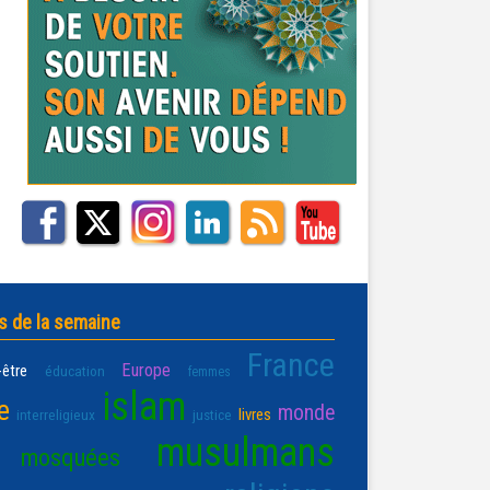
s de la semaine
France
Europe
-être
éducation
femmes
islam
e
monde
livres
interreligieux
justice
musulmans
mosquées