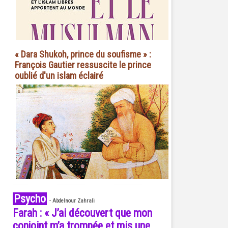
« Dara Shukoh, prince du soufisme » :
François Gautier ressuscite le prince
oublié d'un islam éclairé
Psycho
-
Abdelnour Zahrali
Farah : « J’ai découvert que mon
conjoint m’a trompée et mis une