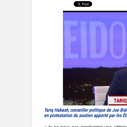
Tariq Habash, conseiller politique de Joe Bid
en protestation du soutien apporté par les 
« Je ne peux pas représenter une adminis