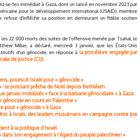
sez-le-feu immédiat à Gaza, dont un lancé en novembre 2023 par
américaine pour le développement international (USAID), membre
 refuse d'infléchir sa position en demeurant un fidèle soutien
les 22 000 morts des suites de l'offensive menée par Tsahal, le
hew Miller, a déclaré, mercredi 3 janvier, que les États-Unis
la procédure engagée par
titutifs d'un génocide, en réponse à
ale de justice (CIJ).
niens, poursuit Israël pour « génocide »
 : le puissant prêche de Noël depuis Bethléem
ue jamais mobilisés « face à la barbarie génocidaire » à Gaza
le génocide en cours en Palestine »
inte pour « génocide » à Gaza
-Unis à Israël, des leaders musulmans en campagne contre Joe
ent à la politique d’Israël
as dans son engagement à l’égard du peuple palestinien »