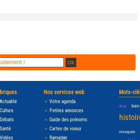
briques
Nos services web
Mots-clé
Actualité
Votre agenda
bien
Asie
Culture
Petites annonces
histoir
Débats
Guide des prénoms
Santé
Cartes de voeux
mosquée
Vidéos
Ramadan