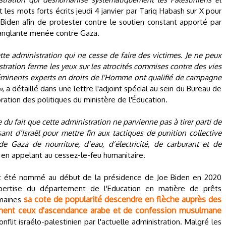
 les mots forts écrits jeudi 4 janvier par Tariq Habash sur X pour
 Biden afin de protester contre le soutien constant apporté par
 sanglante menée contre Gaza.
ette administration qui ne cesse de faire des victimes. Je ne peux
stration ferme les yeux sur les atrocités commises contre des vies
éminents experts en droits de l'Homme ont qualifié de campagne
»
, a détaillé dans une lettre l'adjoint spécial au sein du Bureau de
boration des politiques du ministère de l'Éducation.
du fait que cette administration ne parvienne pas à tirer parti de
sant d’Israël pour mettre fin aux tactiques de punition collective
e Gaza de nourriture, d’eau, d’électricité, de carburant et de
art en appelant au cessez-le-feu humanitaire.
ait été nommé au début de la présidence de Joe Biden en 2020
pertise du département de l'Education en matière de prêts
sa cote de popularité descendre en flèche auprès des
emaines
rement ceux d'ascendance arabe et de confession musulmane
lit israélo-palestinien par l'actuelle administration. Malgré les