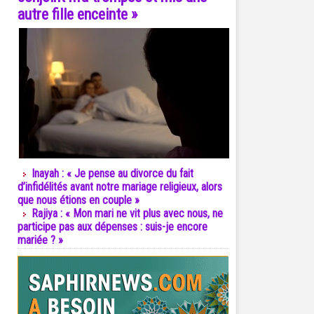
autre fille enceinte »
Inayah : « Je pense au divorce du fait
d’infidélités avant notre mariage religieux, alors
que nous étions en couple »
Rajiya : « Mon mari ne vit plus avec nous, ne
participe pas aux dépenses : suis-je encore
mariée ? »