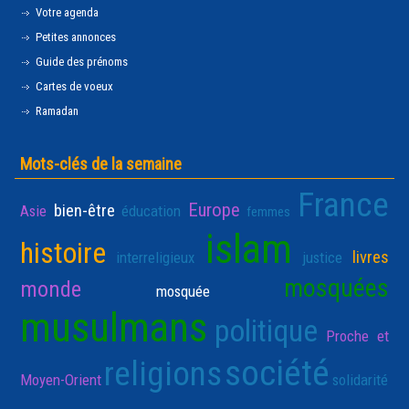
Votre agenda
Petites annonces
Guide des prénoms
Cartes de voeux
Ramadan
Mots-clés de la semaine
France
Europe
bien-être
Asie
éducation
femmes
islam
histoire
livres
interreligieux
justice
mosquées
monde
mosquée
musulmans
politique
Proche et
société
religions
Moyen-Orient
solidarité