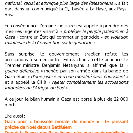
national, racial et ethnique plus large des Palestiniens »
, a fait
part dans un communiqué la CIJ, basée à La Haye, aux Pays-
Bas.
En conséquence, l'organe judiciaire est appelé à prendre des
mesures urgentes visant à
« protéger le peuple palestinien à
Gaza »
contre un État qui commet un génocide
« en violation
manifeste de la Convention sur le génocide »
.
Sans surprise, le gouvernement israélien réfute les
accusations à son encontre. En réaction à cette annonce, le
Premier ministre Benjamin Netanyahu a affirmé que la
«
guerre défensive »
menée par son armée dans la bande de
Gaza était
« d'une justice et d'une moralité sans équivalent »
et a appelé la CIJ à
« rejeter complètement les accusations
infondées de l'Afrique du Sud ».
A ce jour, le bilan humain à Gaza est porté à plus de 22 000
morts.
Lire aussi :
Gaza pour « boussole morale du monde » : le puissant
prêche de Noël depuis Bethléem
Depuis la France, des Palestiniens plus que jamais mobilisés «