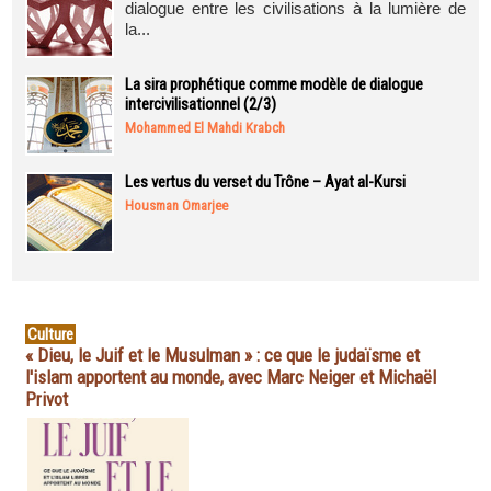
dialogue entre les civilisations à la lumière de
la...
La sira prophétique comme modèle de dialogue
intercivilisationnel (2/3)
Mohammed El Mahdi Krabch
Les vertus du verset du Trône – Ayat al-Kursi
Housman Omarjee
Culture
« Dieu, le Juif et le Musulman » : ce que le judaïsme et
l'islam apportent au monde, avec Marc Neiger et Michaël
Privot