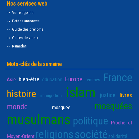
Nos services web
Votre agenda
Petites annonces
Guide des prénoms
Cartes de voeux
Ramadan
Mots-clés de la semaine
France
Europe
bien-être
Asie
éducation
femmes
islam
histoire
justice
livres
immigration
mosquées
monde
mosquée
musulmans
politique
Proche et
religions
société
Moyen-Orient
solidarité