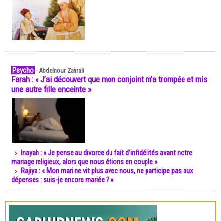
Psycho
-
Abdelnour Zahrali
Farah : « J’ai découvert que mon conjoint m’a trompée et mis
une autre fille enceinte »
Inayah : « Je pense au divorce du fait d’infidélités avant notre
mariage religieux, alors que nous étions en couple »
Rajiya : « Mon mari ne vit plus avec nous, ne participe pas aux
dépenses : suis-je encore mariée ? »