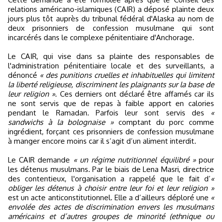
relations américano-islamiques (CAIR) a déposé plainte deux
jours plus tôt auprès du tribunal fédéral d'Alaska au nom de
deux prisonniers de confession musulmane qui sont
incarcérés dans le complexe pénitentiaire d'Anchorage.
Le CAIR, qui vise dans sa plainte des responsables de
l'administration pénitentiaire locale et des surveillants, a
dénoncé
« des punitions cruelles et inhabituelles qui limitent
la liberté religieuse, discriminent les plaignants sur la base de
leur religion »
. Ces derniers ont déclaré être affamés car ils
ne sont servis que de repas à faible apport en calories
pendant le Ramadan. Parfois leur sont servis des
«
sandwichs à la bolognaise »
comptant du porc comme
ingrédient, forçant ces prisonniers de confession musulmane
à manger encore moins car il s’agit d’un aliment interdit.
Le CAIR demande
« un régime nutritionnel équilibré »
pour
les détenus musulmans. Par le biais de Lena Masri, directrice
des contentieux, l'organisation a rappelé que le fait d’
«
obliger les détenus à choisir entre leur foi et leur religion »
est un acte anticonstitutionnel. Elle a d’ailleurs déploré une
«
envolée des actes de discrimination envers les musulmans
américains et d’autres groupes de minorité (ethnique ou