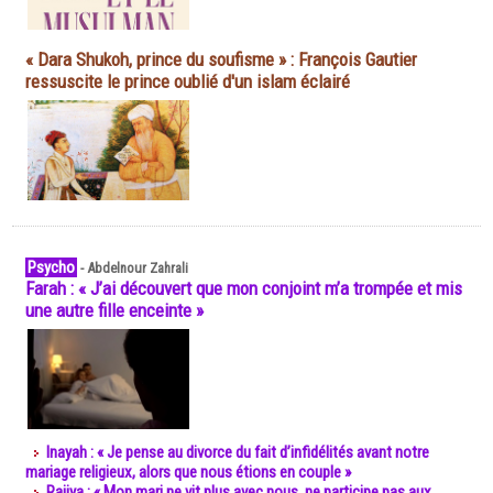
« Dara Shukoh, prince du soufisme » : François Gautier
ressuscite le prince oublié d'un islam éclairé
Psycho
-
Abdelnour Zahrali
Farah : « J’ai découvert que mon conjoint m’a trompée et mis
une autre fille enceinte »
Inayah : « Je pense au divorce du fait d’infidélités avant notre
mariage religieux, alors que nous étions en couple »
Rajiya : « Mon mari ne vit plus avec nous, ne participe pas aux