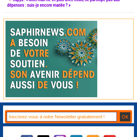
dépenses : suis-je encore mariée ? »