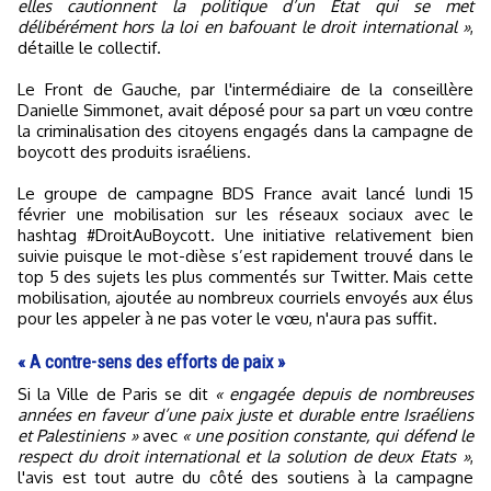
elles cautionnent la politique d’un État qui se met
délibérément hors la loi en bafouant le droit international »
,
détaille le collectif.
Le Front de Gauche, par l'intermédiaire de la conseillère
Danielle Simmonet, avait déposé pour sa part un vœu contre
la criminalisation des citoyens engagés dans la campagne de
boycott des produits israéliens.
Le groupe de campagne BDS France avait lancé lundi 15
février une mobilisation sur les réseaux sociaux avec le
hashtag #DroitAuBoycott. Une initiative relativement bien
suivie puisque le mot-dièse s’est rapidement trouvé dans le
top 5 des sujets les plus commentés sur Twitter. Mais cette
mobilisation, ajoutée au nombreux courriels envoyés aux élus
pour les appeler à ne pas voter le vœu, n'aura pas suffit.
« A contre-sens des efforts de paix »
Si la Ville de Paris se dit
« engagée depuis de nombreuses
années en faveur d’une paix juste et durable entre Israéliens
et Palestiniens »
avec
« une position constante, qui défend le
respect du droit international et la solution de deux Etats »
,
l'avis est tout autre du côté des soutiens à la campagne