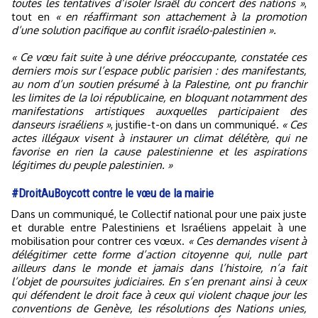
toutes les tentatives d’isoler Israël du concert des nations »
,
tout en
« en réaffirmant son attachement à la promotion
d’une solution pacifique au conflit israélo-palestinien ».
« Ce vœu fait suite à une dérive préoccupante, constatée ces
derniers mois sur l’espace public parisien : des manifestants,
au nom d’un soutien présumé à la Palestine, ont pu franchir
les limites de la loi républicaine, en bloquant notamment des
manifestations artistiques auxquelles participaient des
danseurs israéliens »
, justifie-t-on dans un communiqué.
« Ces
actes illégaux visent à instaurer un climat délétère, qui ne
favorise en rien la cause palestinienne et les aspirations
légitimes du peuple palestinien. »
#DroitAuBoycott contre le vœu de la mairie
Dans un communiqué, le Collectif national pour une paix juste
et durable entre Palestiniens et Israéliens appelait à une
mobilisation pour contrer ces vœux.
« Ces demandes visent à
délégitimer cette forme d’action citoyenne qui, nulle part
ailleurs dans le monde et jamais dans l’histoire, n’a fait
l’objet de poursuites judiciaires. En s’en prenant ainsi à ceux
qui défendent le droit face à ceux qui violent chaque jour les
conventions de Genève, les résolutions des Nations unies,