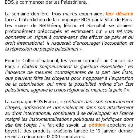
BDS, à commencer par les Palestiniens.
La semaine dernière, trois maires exprimaient
leur désarroi
face à l’interdiction de la campagne BDS par la Ville de Paris.
Les maires de Béthléem, Jéricho et Ramallah se disaient
profondément préoccupés et estimaient qu’
« un tel vœu
donnerait un signal à contre-sens des efforts de paix et du
droit international, il risquerait d’encourager l’occupation et
la répression du peuple palestinien »
.
Pour le Collectif national, les vœux formulés au Conseil de
Paris
« éludent soigneusement la question essentielle : en
l’absence de mesures contraignantes de la part des États,
que peuvent faire les citoyens pour s’opposer à l’expansion
de la colonisation qui mine la possibilité même d’un État
palestinien, aggrave le chaos régional et menace la paix ? »
.
La campagne BDS France,
« confiante dans son enracinement
citoyen, antiraciste et non-violent et dans son attachement
au droit international, continuera à se développer en France
malgré les instrumentalisations politiques et juridiques dont
elle fait l’objet ! »
, fait-elle savoir. La
pétition
appelant au
boycott des produits israéliens lancée le 19 janvier dernier
réunit à ce jour plus 12 000 signataires.