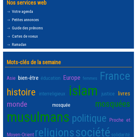
Nos services web
Votre agenda
Petites annonces
Guide des prénoms
Cartes de voeux
Ramadan
Mots-clés de la semaine
France
Europe
bien-être
Asie
éducation
femmes
islam
histoire
livres
interreligieux
justice
mosquées
monde
mosquée
musulmans
politique
Proche et
société
religions
Moyen-Orient
solidarité