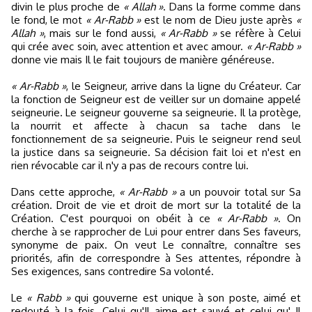
divin le plus proche de
« Allah »
. Dans la forme comme dans
le fond, le mot
« Ar-Rabb »
est le nom de Dieu juste après
«
Allah »
, mais sur le fond aussi,
« Ar-Rabb »
se réfère à Celui
qui crée avec soin, avec attention et avec amour.
« Ar-Rabb »
donne vie mais Il le fait toujours de manière généreuse.
« Ar-Rabb »
, le Seigneur, arrive dans la ligne du Créateur. Car
la fonction de Seigneur est de veiller sur un domaine appelé
seigneurie. Le seigneur gouverne sa seigneurie. Il la protège,
la nourrit et affecte à chacun sa tache dans le
fonctionnement de sa seigneurie. Puis le seigneur rend seul
la justice dans sa seigneurie. Sa décision fait loi et n'est en
rien révocable car il n'y a pas de recours contre lui.
Dans cette approche,
« Ar-Rabb »
a un pouvoir total sur Sa
création. Droit de vie et droit de mort sur la totalité de la
Création. C'est pourquoi on obéit à ce
« Ar-Rabb »
. On
cherche à se rapprocher de Lui pour entrer dans Ses faveurs,
synonyme de paix. On veut Le connaître, connaître ses
priorités, afin de correspondre à Ses attentes, répondre à
Ses exigences, sans contredire Sa volonté.
Le
« Rabb »
qui gouverne est unique à son poste, aimé et
redouté à la fois. Celui qu'Il aime est sauvé et celui qu' Il