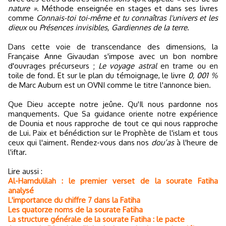
nature »
. Méthode enseignée en stages et dans ses livres
comme
Connais-toi toi-même et tu connaîtras l'univers et les
dieux
ou
Présences invisibles, Gardiennes de la terre
.
Dans cette voie de transcendance des dimensions, la
Française Anne Givaudan s'impose avec un bon nombre
d'ouvrages précurseurs ;
Le voyage astral
en trame ou en
toile de fond. Et sur le plan du témoignage, le livre
0, 001 %
de Marc Auburn est un OVNI comme le titre l'annonce bien.
Que Dieu accepte notre jeûne. Qu'Il nous pardonne nos
manquements. Que Sa guidance oriente notre expérience
de Dounia et nous rapproche de tout ce qui nous rapproche
de Lui. Paix et bénédiction sur le Prophète de l'islam et tous
ceux qui l'aiment. Rendez-vous dans nos
dou’as
à l'heure de
l'iftar.
Lire aussi :
Al-Hamdulilah : le premier verset de la sourate Fatiha
analysé
L'importance du chiffre 7 dans la Fatiha
Les quatorze noms de la sourate Fatiha
La structure générale de la sourate Fatiha : le pacte