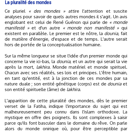
La pluralité des mondes
Ce pluriel
« des mondes »
attire l'attention et suscite
analyses pour savoir de quels autres mondes il s'agit. Un avis
englobant est celui de René Guénon qui parle de
« monde
manifesté »
et d'un autre
« monde non manifesté »
qui
existent en parallèle. Le premier est le nôtre, la
dounia,
fait
de matière d'énergie, d'espace et de temps. L'autre serait
hors de portée de la conceptualisation humaine.
Sur la même longueur se situe l'idée d'un premier monde qui
concerne la vie ici-bas, la
dounia
, et un autre qui serait la vie
après la mort,
lakhira
. Monde matériel et monde spirituel.
Chacun avec ses réalités, ses lois et principes. L'être humain,
en tant qu'entité, est à la jonction de ces mondes par sa
nature duale ; son entité génétique (corps) est de
dounia
et
son entité spirituelle (âme) de
lakhira
.
L'apparition de cette pluralité des mondes, dès le premier
verset de la Fatiha, indique l'importance du sujet qui est
malheureusement peu connu dans l'islam orthodoxe. La
mystique en offre des poignets. Ils sont complexes à saisir
parce qu'ils font basculer dans le domaine du rêve. On parle
alors du monde onirique où, pour être perceptible par