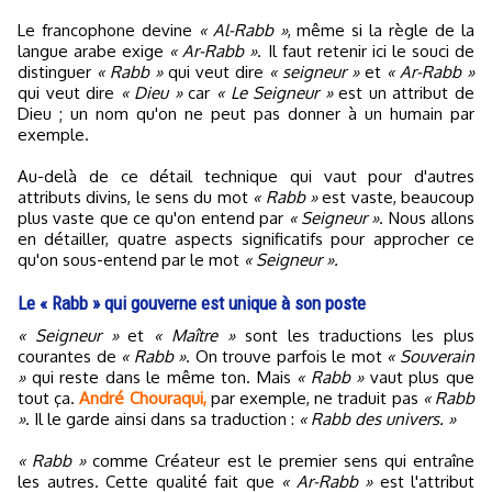
Le francophone devine
« Al-Rabb »
, même si la règle de la
langue arabe exige
« Ar-Rabb »
. Il faut retenir ici le souci de
distinguer
« Rabb »
qui veut dire
« seigneur »
et
« Ar-Rabb »
qui veut dire
« Dieu »
car
« Le Seigneur »
est un attribut de
Dieu ; un nom qu'on ne peut pas donner à un humain par
exemple.
Au-delà de ce détail technique qui vaut pour d'autres
attributs divins, le sens du mot
« Rabb »
est vaste, beaucoup
plus vaste que ce qu'on entend par
« Seigneur »
. Nous allons
en détailler, quatre aspects significatifs pour approcher ce
qu'on sous-entend par le mot
« Seigneur ».
Le « Rabb » qui gouverne est unique à son poste
« Seigneur »
et
« Maître »
sont les traductions les plus
courantes de
« Rabb »
. On trouve parfois le mot
« Souverain
»
qui reste dans le même ton. Mais
« Rabb »
vaut plus que
tout ça.
André Chouraqui,
par exemple, ne traduit pas
« Rabb
»
. Il le garde ainsi dans sa traduction :
« Rabb des univers. »
« Rabb »
comme Créateur est le premier sens qui entraîne
les autres. Cette qualité fait que
« Ar-Rabb »
est l'attribut