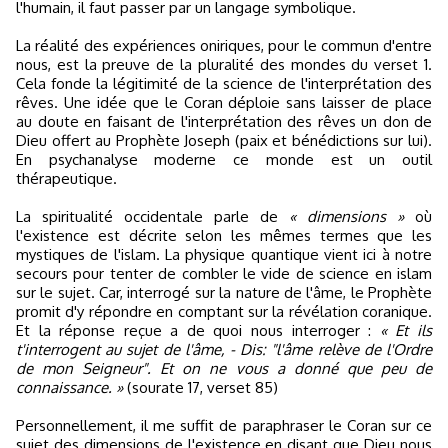
l'humain, il faut passer par un langage symbolique.
La réalité des expériences oniriques, pour le commun d'entre
nous, est la preuve de la pluralité des mondes du verset 1.
Cela fonde la légitimité de la science de l'interprétation des
rêves. Une idée que le Coran déploie sans laisser de place
au doute en faisant de l'interprétation des rêves un don de
Dieu offert au Prophète Joseph (paix et bénédictions sur lui).
En psychanalyse moderne ce monde est un outil
thérapeutique.
La spiritualité occidentale parle de
« dimensions »
où
l'existence est décrite selon les mêmes termes que les
mystiques de l'islam. La physique quantique vient ici à notre
secours pour tenter de combler le vide de science en islam
sur le sujet. Car, interrogé sur la nature de l'âme, le Prophète
promit d'y répondre en comptant sur la révélation coranique.
Et la réponse reçue a de quoi nous interroger :
« Et ils
t'interrogent au sujet de l'âme, - Dis: "l'âme relève de l'Ordre
de mon Seigneur". Et on ne vous a donné que peu de
connaissance. »
(sourate 17, verset 85)
Personnellement, il me suffit de paraphraser le Coran sur ce
sujet des dimensions de l'existence en disant que Dieu nous