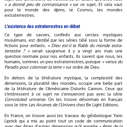
« a donné peu de connaissance »
sur ce sujet. Et cela vaut
pour le monde des djinns, le Cosmos, les mondes
extraterrestres.
L'existence des extraterrestres en débat
Ce type de savoirs, confinés aux cercles mystiques
musulmans, est distillé par les séries télé sous la forme de
fictions pour enfants.
« Dieu est-il le Rabb du monde extra-
terrestre ? »
serait saugrenue il y a vingt ans mais une
question normale pour nos enfants. Ils savent que nous, les
humains, sommes un peu extraterrestres, puisque
« venus du
Paradis pour coloniser la terre »
sur ordre de Dieu.
En dehors de la littérature mystique, la complexité des
dimensions, la pluralité des mondes, occupe une belle part
de la littérature de l'Américaine Dolorès Cannon. Ceux qui
s'intéressent à ce sujet ne s'ennuieront pas avec la série
Convoluted universe
. On les trouve désormais en français
sous le titre
Les Arcanes de l'Univers
chez Be Light Editions.
En France, on trouve aussi les travaux du géobiologue Yann
Lipnick qui a mis au point tout un code de communication
avec des êtres d'autres dimensions qu'il appelle
« êtres de la