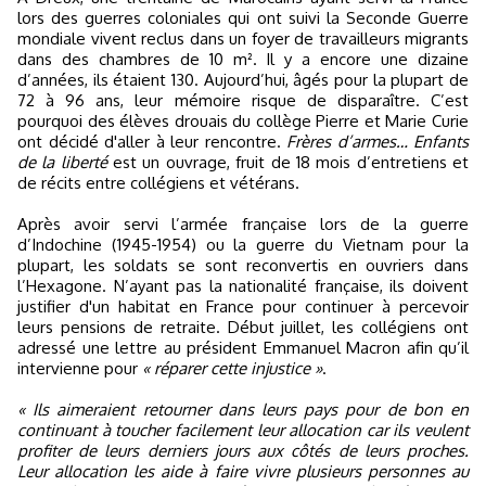
lors des guerres coloniales qui ont suivi la Seconde Guerre
mondiale vivent reclus dans un foyer de travailleurs migrants
dans des chambres de 10 m². Il y a encore une dizaine
d’années, ils étaient 130. Aujourd’hui, âgés pour la plupart de
72 à 96 ans, leur mémoire risque de disparaître. C’est
pourquoi des élèves drouais du collège Pierre et Marie Curie
ont décidé d'aller à leur rencontre.
Frères d’armes… Enfants
de la liberté
est un ouvrage, fruit de 18 mois d’entretiens et
de récits entre collégiens et vétérans.
Après avoir servi l’armée française lors de la guerre
d’Indochine (1945-1954) ou la guerre du Vietnam pour la
plupart, les soldats se sont reconvertis en ouvriers dans
l’Hexagone. N’ayant pas la nationalité française, ils doivent
justifier d'un habitat en France pour continuer à percevoir
leurs pensions de retraite. Début juillet, les collégiens ont
adressé une lettre au président Emmanuel Macron afin qu’il
intervienne pour
« réparer cette injustice »
.
« Ils aimeraient retourner dans leurs pays pour de bon en
continuant à toucher facilement leur allocation car ils veulent
profiter de leurs derniers jours aux côtés de leurs proches.
Leur allocation les aide à faire vivre plusieurs personnes au