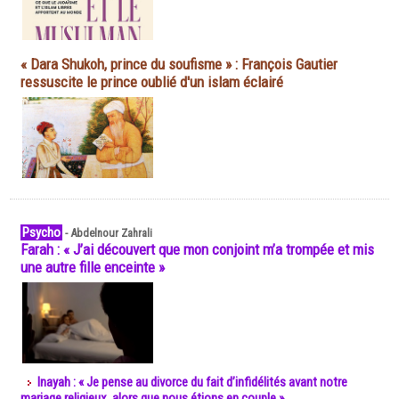
« Dara Shukoh, prince du soufisme » : François Gautier
ressuscite le prince oublié d'un islam éclairé
Psycho
-
Abdelnour Zahrali
Farah : « J’ai découvert que mon conjoint m’a trompée et mis
une autre fille enceinte »
Inayah : « Je pense au divorce du fait d’infidélités avant notre
mariage religieux, alors que nous étions en couple »