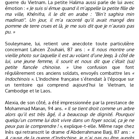
guerre du Vietnam. La petite Halima aussi parle de lui avec
émotion :
« Je suis si émue quand il m’appelle la petite fille de
ma ville, Khénifra, il le dit en arabe : "Bin’t saghira min
madinati". Un jour, il m’a raconté qu’il avait mangé des
pomme de terre crues et là, je me suis dit que je n’aurais pas
pu. »
Souleymane, lui, retient une anecdote toute particulière
concernant Lahcen Zouhairi, 87 ans :
« Il nous montre une
vieille photo sur laquelle il est au volant d’une Jeep, à côté de
lui, une jeune femme, il sourit et nous dit que c’était (sa)
petite fiancée chinoise. »
Une confusion que font
régulièrement ces anciens soldats, envoyés combattre les
«
Indochinois »
. L’Indochine française s’étendait à l'époque sur
un territoire qui comprend aujourd’hui le Vietnam, le
Cambodge et le Laos.
Alexia, de son côté, a été impressionnée par la prestance de
Mohammad Manan, 94 ans.
« Il se tient droit comme un arbre
alors qu’il est très âgé, il a beaucoup de dignité. Pourquoi
quelqu’un comme lui doit vivre dans un foyer social, ça je ne
peux pas le comprendre ! »
, explique-t-elle. Même rage chez
Inès qui retranscrit le drame d’Abderrahmane Barji, 87 ans :
«
A cause de la guerre d’Indochine, je n’ai pas pu être auprès