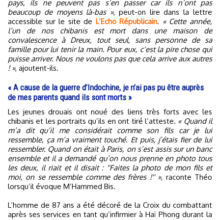
pays, ils ne peuvent pas s’en passer car ils n’ont pas
beaucoup de moyens là-bas »
, peut-on lire dans la lettre
accessible sur le site de
L’Echo Républicain
.
« Cette année,
l’un de nos chibanis est mort dans une maison de
convalescence à Dreux, tout seul, sans personne de sa
famille pour lui tenir la main. Pour eux, c’est la pire chose qui
puisse arriver. Nous ne voulons pas que cela arrive aux autres
! »
, ajoutent-ils.
« A cause de la guerre d’Indochine, je n’ai pas pu être auprès
de mes parents quand ils sont morts »
Les jeunes drouais ont noué des liens très forts avec les
chibanis et les portraits qu’ils en ont tiré l’atteste.
« Quand il
m’a dit qu’il me considérait comme son fils car je lui
ressemble, ça m’a vraiment touché. Et puis, j’étais fier de lui
ressembler. Quand on était à Paris, on s’est assis sur un banc
ensemble et il a demandé qu’on nous prenne en photo tous
les deux, il riait et il disait : ''Faites la photo de mon fils et
moi, on se ressemble comme des frères !'' »
, raconte Théo
lorsqu’il évoque M’Hammed Bis.
L’homme de 87 ans a été décoré de la Croix du combattant
après ses services en tant qu’infirmier à Haï Phong durant la