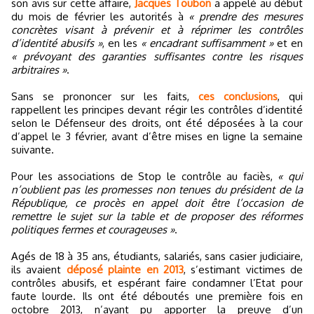
son avis sur cette affaire,
Jacques Toubon
a appelé au début
du mois de février les autorités à
« prendre des mesures
concrètes visant à prévenir et à réprimer les contrôles
d’identité abusifs »
, en les
« encadrant suffisamment »
et en
« prévoyant des garanties suffisantes contre les risques
arbitraires »
.
Sans se prononcer sur les faits,
ces conclusions
, qui
rappellent les principes devant régir les contrôles d’identité
selon le Défenseur des droits, ont été déposées à la cour
d’appel le 3 février, avant d’être mises en ligne la semaine
suivante.
Pour les associations de Stop le contrôle au faciès,
« qui
n’oublient pas les promesses non tenues du président de la
République, ce procès en appel doit être l’occasion de
remettre le sujet sur la table et de proposer des réformes
politiques fermes et courageuses »
.
Agés de 18 à 35 ans, étudiants, salariés, sans casier judiciaire,
ils avaient
déposé plainte en 2013
, s’estimant victimes de
contrôles abusifs, et espérant faire condamner l’Etat pour
faute lourde. Ils ont été déboutés une première fois en
octobre 2013, n’ayant pu apporter la preuve d’un