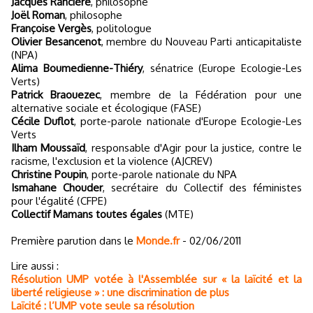
Jacques Rancière
, philosophe
Joël Roman
, philosophe
Françoise Vergès
, politologue
Olivier Besancenot
, membre du Nouveau Parti anticapitaliste
(NPA)
Alima Boumedienne-Thiéry
, sénatrice (Europe Ecologie-Les
Verts)
Patrick Braouezec
, membre de la Fédération pour une
alternative sociale et écologique (FASE)
Cécile Duflot
, porte-parole nationale d'Europe Ecologie-Les
Verts
Ilham Moussaïd
, responsable d'Agir pour la justice, contre le
racisme, l'exclusion et la violence (AJCREV)
Christine Poupin
, porte-parole nationale du NPA
Ismahane Chouder
, secrétaire du Collectif des féministes
pour l'égalité (CFPE)
Collectif Mamans toutes égales
(MTE)
Première parution dans le
Monde.fr
- 02/06/2011
Lire aussi :
Résolution UMP votée à l'Assemblée sur « la laïcité et la
liberté religieuse » : une discrimination de plus
Laïcité : l’UMP vote seule sa résolution