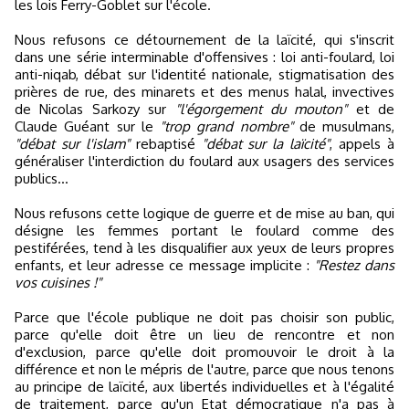
les lois Ferry-Goblet sur l'école.
Nous refusons ce détournement de la laïcité, qui s'inscrit
dans une série interminable d'offensives : loi anti-foulard, loi
anti-niqab, débat sur l'identité nationale, stigmatisation des
prières de rue, des minarets et des menus halal, invectives
de Nicolas Sarkozy sur
"l'égorgement du mouton"
et de
Claude Guéant sur le
"trop grand nombre"
de musulmans,
"débat sur l'islam"
rebaptisé
"débat sur la laïcité"
, appels à
généraliser l'interdiction du foulard aux usagers des services
publics...
Nous refusons cette logique de guerre et de mise au ban, qui
désigne les femmes portant le foulard comme des
pestiférées, tend à les disqualifier aux yeux de leurs propres
enfants, et leur adresse ce message implicite :
"Restez dans
vos cuisines !"
Parce que l'école publique ne doit pas choisir son public,
parce qu'elle doit être un lieu de rencontre et non
d'exclusion, parce qu'elle doit promouvoir le droit à la
différence et non le mépris de l'autre, parce que nous tenons
au principe de laïcité, aux libertés individuelles et à l'égalité
de traitement, parce qu'un Etat démocratique n'a pas à