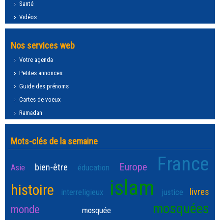
Santé
Vidéos
Nos services web
Votre agenda
Petites annonces
Guide des prénoms
Cartes de voeux
Ramadan
Mots-clés de la semaine
France
Europe
bien-être
Asie
éducation
islam
histoire
livres
interreligieux
justice
mosquées
monde
mosquée