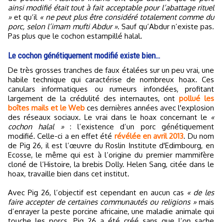
ainsi modifié était tout à fait acceptable pour l’abattage rituel
»
et qu’il
« ne peut plus être considéré totalement comme du
porc, selon l’imam mufti Abdur »
. Sauf qu’Abdur n’existe pas.
Pas plus que le cochon estampillé halal.
Le cochon génétiquement modifié existe bien…
De très grosses tranches de faux étalées sur un peu vrai, une
habile technique qui caractérise de nombreux hoax. Ces
canulars informatiques ou rumeurs infondées, profitant
largement de la crédulité des internautes, ont
pollué les
boîtes mails et le Web
ces dernières années avec l'explosion
des réseaux sociaux. Le vrai dans le hoax concernant le
«
cochon halal »
: l’existence d’un porc génétiquement
modifié. Celle-ci a en effet été
révélée en avril 2013
. Du nom
de Pig 26, il est l’œuvre du Roslin Institute d'Edimbourg, en
Ecosse, le même qui est à l’origine du premier mammifère
cloné de l’Histoire, la brebis Dolly. Helen Sang, citée dans le
hoax, travaille bien dans cet institut.
Avec Pig 26, l’objectif est cependant en aucun cas
« de les
faire accepter de certaines communautés ou religions »
mais
d’enrayer la peste porcine africaine, une maladie animale qui
touche les porcs. Pig 26 a été créé sans que l’on sache