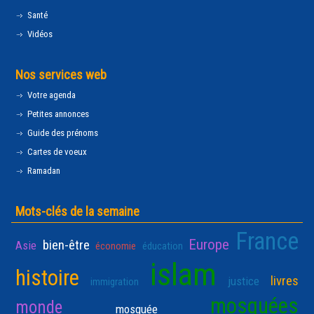
Santé
Vidéos
Nos services web
Votre agenda
Petites annonces
Guide des prénoms
Cartes de voeux
Ramadan
Mots-clés de la semaine
France
Europe
bien-être
Asie
économie
éducation
islam
histoire
livres
justice
immigration
mosquées
monde
mosquée