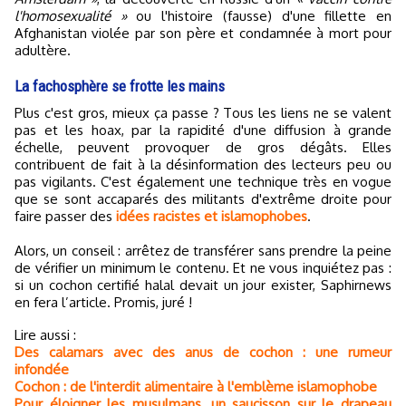
l'homosexualité »
ou l'histoire (fausse) d'une fillette en
Afghanistan violée par son père et condamnée à mort pour
adultère.
La fachosphère se frotte les mains
Plus c'est gros, mieux ça passe ? Tous les liens ne se valent
pas et les hoax, par la rapidité d'une diffusion à grande
échelle, peuvent provoquer de gros dégâts. Elles
contribuent de fait à la désinformation des lecteurs peu ou
pas vigilants. C'est également une technique très en vogue
que se sont accaparés des militants d'extrême droite pour
faire passer des
idées racistes et islamophobes
.
Alors, un conseil : arrêtez de transférer sans prendre la peine
de vérifier un minimum le contenu. Et ne vous inquiétez pas :
si un cochon certifié halal devait un jour exister, Saphirnews
en fera l’article. Promis, juré !
Lire aussi :
Des calamars avec des anus de cochon : une rumeur
infondée
Cochon : de l'interdit alimentaire à l'emblème islamophobe
Pour éloigner les musulmans, un saucisson sur le drapeau