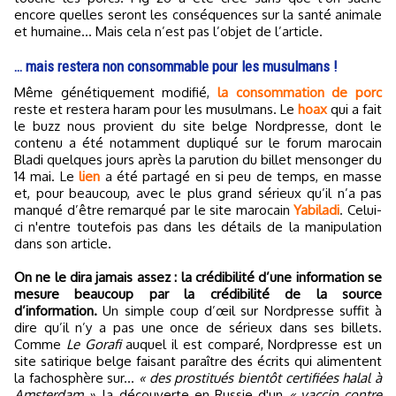
encore quelles seront les conséquences sur la santé animale
et humaine… Mais cela n’est pas l’objet de l’article.
… mais restera non consommable pour les musulmans !
Même génétiquement modifié,
la consommation de porc
reste et restera haram pour les musulmans. Le
hoax
qui a fait
le buzz nous provient du site belge Nordpresse, dont le
contenu a été notamment dupliqué sur le forum marocain
Bladi quelques jours après la parution du billet mensonger du
14 mai. Le
lien
a été partagé en si peu de temps, en masse
et, pour beaucoup, avec le plus grand sérieux qu’il n’a pas
manqué d’être remarqué par le site marocain
Yabiladi
. Celui-
ci n'entre toutefois pas dans les détails de la manipulation
dans son article.
On ne le dira jamais assez : la crédibilité d’une information se
mesure beaucoup par la crédibilité de la source
d’information.
Un simple coup d’œil sur Nordpresse suffit à
dire qu’il n’y a pas une once de sérieux dans ses billets.
Comme
Le Gorafi
auquel il est comparé, Nordpresse est un
site satirique belge faisant paraître des écrits qui alimentent
la fachosphère sur...
« des prostitués bientôt certifiées halal à
Amsterdam »
, la découverte en Russie d'un
« vaccin contre