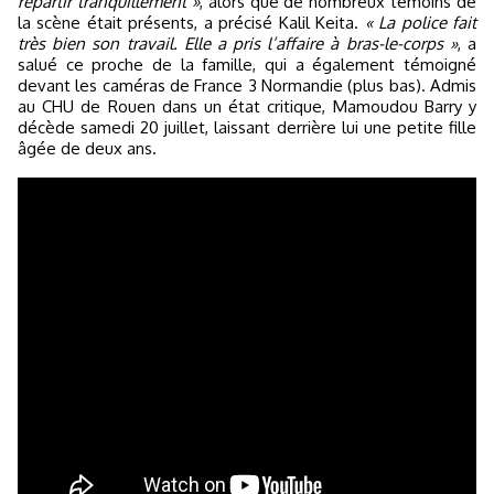
repartir tranquillement »
, alors que de nombreux témoins de
la scène était présents, a précisé Kalil Keita.
« La police fait
très bien son travail. Elle a pris l’affaire à bras-le-corps »
, a
salué ce proche de la famille, qui a également témoigné
devant les caméras de France 3 Normandie (plus bas). Admis
au CHU de Rouen dans un état critique, Mamoudou Barry y
décède samedi 20 juillet, laissant derrière lui une petite fille
âgée de deux ans.