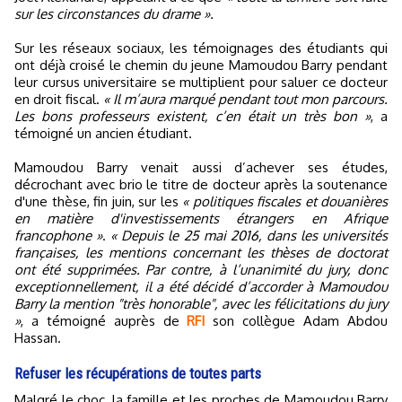
sur les circonstances du drame ».
Sur les réseaux sociaux, les témoignages des étudiants qui
ont déjà croisé le chemin du jeune Mamoudou Barry pendant
leur cursus universitaire se multiplient pour saluer ce docteur
en droit fiscal.
« Il m’aura marqué pendant tout mon parcours.
Les bons professeurs existent, c’en était un très bon »
, a
témoigné un ancien étudiant.
Mamoudou Barry venait aussi d’achever ses études,
décrochant avec brio le titre de docteur après la soutenance
d'une thèse, fin juin, sur les
« politiques fiscales et douanières
en matière d'investissements étrangers en Afrique
francophone »
.
« Depuis le 25 mai 2016, dans les universités
françaises, les mentions concernant les thèses de doctorat
ont été supprimées. Par contre, à l’unanimité du jury, donc
exceptionnellement, il a été décidé d’accorder à Mamoudou
Barry la mention "très honorable", avec les félicitations du jury
»
, a témoigné auprès de
RFI
son collègue Adam Abdou
Hassan.
Refuser les récupérations de toutes parts
Malgré le choc, la famille et les proches de Mamoudou Barry