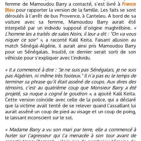
femme de Mamoudou Barry a contacté, s’est livré à
France
Bleu
pour rapporter la version de la famille. Les faits se sont
déroulés à l’arrêt de bus Provence, à Canteleu. A bord de sa
voiture avec sa femme, Mamoudou Barry aurait été
interpellé par un individu supposé d’origine maghrébine.
«
L’homme les a traités de sales Noirs, il leur a dit : "On va vous
niquer ce soir" »
, a raconté Kalil Keita. Faisant allusion au
match Sénégal-Algérie, il aurait ainsi pris Mamoudou Barry
pour un Sénégalais. Insulté, ce dernier serait sorti de son
véhicule pour s’expliquer avec l’individu.
« Il a commencé à dire : "Je ne suis pas Sénégalais, je ne suis
pas Algérien, ni même très footeux." Il n’a pas eu le temps de
terminer sa phrase qu’il était asséné de coups. Aux dires des
témoins, c’est au quatrième coup que Monsieur Barry a été
projeté, sa nuque a cogné le goudron »
, a ajouté Kalil Keita.
Cette version coïncide avec celle de la police, qui a déclaré
que la victime avait tenté de se relever quand l’assaillant lui
aurait asséné un coup de pied au visage et un coup de poing,
le laissant inconscient sur le sol.
« Madame Barry a vu son mari par terre, elle a commencé à
hurler sur l’agresseur qui l’a menacée à son tour avant de