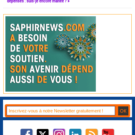
dépenses : suis-je encore mariée ? »