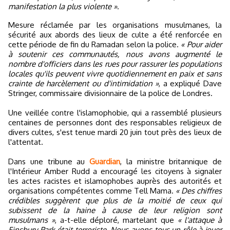
manifestation la plus violente »
.
Mesure réclamée par les organisations musulmanes, la
sécurité aux abords des lieux de culte a été renforcée en
cette période de fin du Ramadan selon la police.
« Pour aider
à soutenir ces communautés, nous avons augmenté le
nombre d'officiers dans les rues pour rassurer les populations
locales qu'ils peuvent vivre quotidiennement en paix et sans
crainte de harcèlement ou d'intimidation »
, a expliqué Dave
Stringer, commissaire divisionnaire de la police de Londres.
Une veillée contre l'islamophobie, qui a rassemblé plusieurs
centaines de personnes dont des responsables religieux de
divers cultes, s'est tenue mardi 20 juin tout près des lieux de
l'attentat.
Dans une tribune au
Guardian
, la ministre britannique de
l'Intérieur Amber Rudd a encouragé les citoyens à signaler
les actes racistes et islamophobes auprès des autorités et
organisations compétentes comme Tell Mama.
« Des chiffres
crédibles suggèrent que plus de la moitié de ceux qui
subissent de la haine à cause de leur religion sont
musulmans »
, a-t-elle déploré, martelant que
« l'attaque à
Finsbury Park était terroriste. Nous avons tous un rôle à jouer