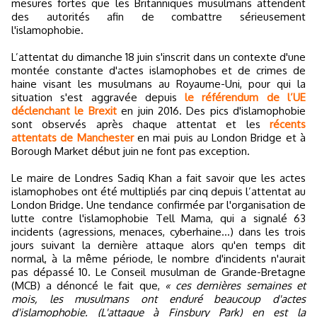
mesures fortes que les Britanniques musulmans attendent
des autorités afin de combattre sérieusement
l'islamophobie.
L’attentat du dimanche 18 juin s'inscrit dans un contexte d'une
montée constante d'actes islamophobes et de crimes de
haine visant les musulmans au Royaume-Uni, pour qui la
situation s'est aggravée depuis
le référendum de l’UE
déclenchant le Brexit
en juin 2016. Des pics d'islamophobie
sont observés après chaque attentat et les
récents
attentats de Manchester
en mai puis au London Bridge et à
Borough Market début juin ne font pas exception.
Le maire de Londres Sadiq Khan a fait savoir que les actes
islamophobes ont été multipliés par cinq depuis l’attentat au
London Bridge. Une tendance confirmée par l'organisation de
lutte contre l'islamophobie Tell Mama, qui a signalé 63
incidents (agressions, menaces, cyberhaine...) dans les trois
jours suivant la dernière attaque alors qu'en temps dit
normal, à la même période, le nombre d'incidents n'aurait
pas dépassé 10. Le Conseil musulman de Grande-Bretagne
(MCB) a dénoncé le fait que,
« ces dernières semaines et
mois, les musulmans ont enduré beaucoup d'actes
d'islamophobie. (L'attaque à Finsbury Park) en est la