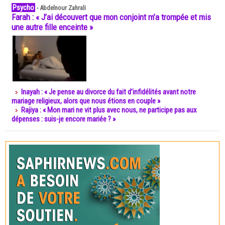
Psycho
-
Abdelnour Zahrali
Farah : « J’ai découvert que mon conjoint m’a trompée et mis
une autre fille enceinte »
Inayah : « Je pense au divorce du fait d’infidélités avant notre
mariage religieux, alors que nous étions en couple »
Rajiya : « Mon mari ne vit plus avec nous, ne participe pas aux
dépenses : suis-je encore mariée ? »