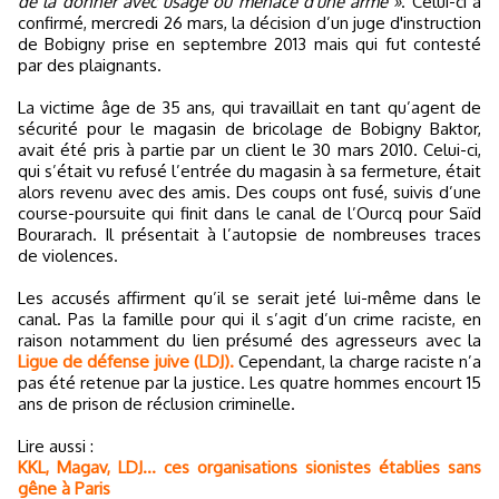
de la donner avec usage ou menace d'une arme »
. Celui-ci a
confirmé, mercredi 26 mars, la décision d’un juge d'instruction
de Bobigny prise en septembre 2013 mais qui fut contesté
par des plaignants.
La victime âge de 35 ans, qui travaillait en tant qu’agent de
sécurité pour le magasin de bricolage de Bobigny Baktor,
avait été pris à partie par un client le 30 mars 2010. Celui-ci,
qui s’était vu refusé l’entrée du magasin à sa fermeture, était
alors revenu avec des amis. Des coups ont fusé, suivis d’une
course-poursuite qui finit dans le canal de l’Ourcq pour Saïd
Bourarach. Il présentait à l’autopsie de nombreuses traces
de violences.
Les accusés affirment qu’il se serait jeté lui-même dans le
canal. Pas la famille pour qui il s’agit d’un crime raciste, en
raison notamment du lien présumé des agresseurs avec la
Ligue de défense juive (LDJ).
Cependant, la charge raciste n’a
pas été retenue par la justice. Les quatre hommes encourt 15
ans de prison de réclusion criminelle.
Lire aussi :
KKL, Magav, LDJ... ces organisations sionistes établies sans
gêne à Paris