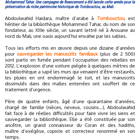
Mohammed Tahar. Une campagne de financement a été lancée cette année pour la
préservation du riche patrimoine historique de Tombouctou, au Mali.
Abdoulwahid Haidara, maître d’arabe à
Tombouctou
, est
héritier de la bibliothèque Mohammed Tahar, du nom de son
fondateur, au XIIIe siècle, un savant lettré né à Arouane au
nord du Mali, une oasis aujourd’hui envahie par les sables.
Tous les efforts mis en œuvre depuis une dizaine d’années
pour
sauvegarder les manuscrits familiaux
(plus de 2 500)
sont partis en fumée pendant l’occupation des rebelles en
2012. L’explosion d’une voiture piégée à quelques mètres de
la bibliothèque a sapé les murs qui venaient d’être restaurés,
les pluies en ont endommagé le toit, et les manuscrits
dissimulés dans des malles enterrées ont souffert de ce
traitement d’urgence.
Père de quatre enfants, âgé d’une quarantaine d’années,
chargé de famille (nièces, neveux, cousins…), Abdoulwahid
fait face à de réelles difficultés pour faire vivre les siens et
sauvegarder la bibliothèque. Elle a été constituée par son
ancêtre, un grand connaisseur du Coran et des hadiths,
maître d’exégèse, copiste et correcteur renommé en son
temps.