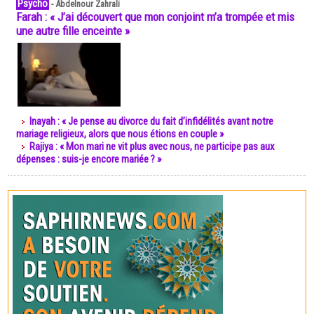
Psycho
-
Abdelnour Zahrali
Farah : « J’ai découvert que mon conjoint m’a trompée et mis
une autre fille enceinte »
Inayah : « Je pense au divorce du fait d’infidélités avant notre
mariage religieux, alors que nous étions en couple »
Rajiya : « Mon mari ne vit plus avec nous, ne participe pas aux
dépenses : suis-je encore mariée ? »