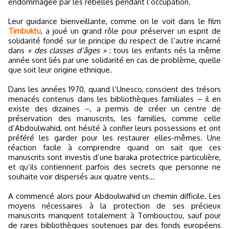
endommagée par les rebelles pendant l’occupation.
Leur guidance bienveillante, comme on le voit dans le film
Timbuktu
, a joué un grand rôle pour préserver un esprit de
solidarité fondé sur le principe du respect de l’autre incarné
dans
« des classes d’âges »
: tous les enfants nés la même
année sont liés par une solidarité en cas de problème, quelle
que soit leur origine ethnique.
Dans les années 1970, quand l’Unesco, conscient des trésors
menacés contenus dans les bibliothèques familiales – il en
existe des dizaines –, a permis de créer un centre de
préservation des manuscrits, les familles, comme celle
d’Abdoulwahid, ont hésité à confier leurs possessions et ont
préféré les garder pour les restaurer elles-mêmes. Une
réaction facile à comprendre quand on sait que ces
manuscrits sont investis d’une baraka protectrice particulière,
et qu’ils contiennent parfois des secrets que personne ne
souhaite voir dispersés aux quatre vents…
A commencé alors pour Abdoulwahid un chemin difficile. Les
moyens nécessaires à la protection de ses précieux
manuscrits manquent totalement à Tombouctou, sauf pour
de rares bibliothèques soutenues par des fonds européens