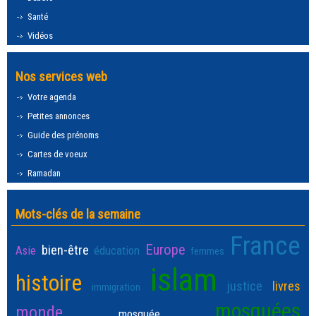
Santé
Vidéos
Nos services web
Votre agenda
Petites annonces
Guide des prénoms
Cartes de voeux
Ramadan
Mots-clés de la semaine
France
Europe
bien-être
Asie
éducation
femmes
islam
histoire
justice
livres
immigration
mosquées
monde
mosquée