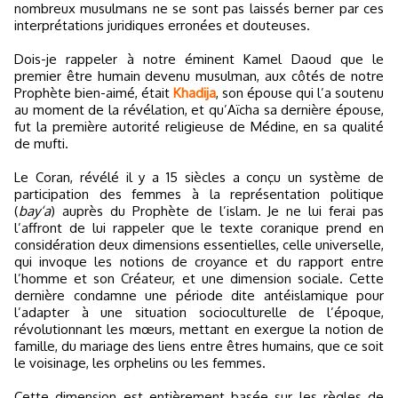
nombreux musulmans ne se sont pas laissés berner par ces
interprétations juridiques erronées et douteuses.
Dois-je rappeler à notre éminent Kamel Daoud que le
premier être humain devenu musulman, aux côtés de notre
Prophète bien-aimé, était
Khadija
, son épouse qui l’a soutenu
au moment de la révélation, et qu’Aïcha sa dernière épouse,
fut la première autorité religieuse de Médine, en sa qualité
de mufti.
Le Coran, révélé il y a 15 siècles a conçu un système de
participation des femmes à la représentation politique
(
bay‘a
) auprès du Prophète de l’islam. Je ne lui ferai pas
l’affront de lui rappeler que le texte coranique prend en
considération deux dimensions essentielles, celle universelle,
qui invoque les notions de croyance et du rapport entre
l’homme et son Créateur, et une dimension sociale. Cette
dernière condamne une période dite antéislamique pour
l’adapter à une situation socioculturelle de l’époque,
révolutionnant les mœurs, mettant en exergue la notion de
famille, du mariage des liens entre êtres humains, que ce soit
le voisinage, les orphelins ou les femmes.
Cette dimension est entièrement basée sur les règles de