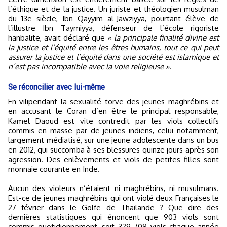
l’éthique et de la justice. Un juriste et théologien musulman
du 13e siècle, Ibn Qayyim al-Jawziyya, pourtant élève de
l’illustre Ibn Taymiyya, défenseur de l’école rigoriste
hanbalite, avait déclaré que
« la principale finalité divine est
la justice et l’équité entre les êtres humains, tout ce qui peut
assurer la justice et l’équité dans une société est islamique et
n’est pas incompatible avec la voie religieuse »
.
Se réconcilier avec lui-même
En vilipendant la sexualité torve des jeunes maghrébins et
en accusant le Coran d’en être le principal responsable,
Kamel Daoud est vite contredit par les viols collectifs
commis en masse par de jeunes indiens, celui notamment,
largement médiatisé, sur une jeune adolescente dans un bus
en 2012, qui succomba à ses blessures quinze jours après son
agression. Des enlèvements et viols de petites filles sont
monnaie courante en Inde.
Aucun des violeurs n’étaient ni maghrébins, ni musulmans.
Est-ce de jeunes maghrébins qui ont violé deux Françaises le
27 février dans le Golfe de Thaïlande ? Que dire des
dernières statistiques qui énoncent que 903 viols sont
commis quotidiennement, soit 329 708 viols chaque année