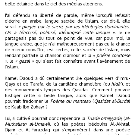
belle éclaircie dans le ciel des médias algériens.
J'ai défendu sa liberté de parole, même lorsqu'il refusait
d'écrire en arabe, langue sacrée de l'islam, car dit-il, elle
serait
« piégée par le sacré, par les idéologies dominantes.
On a fétichisé, politisé, idéologisé cette langue »
. Je ne
partageais pas du tout ce point de vue, car pour moi, la
langue arabe, que je n’ai malheureusement pas eu la chance
de mieux connaître, est certes, celle, sacrée de l’islam, mais
rendant parfaite la chanson d’amour et la
« poésie courtoise
»
, le
« gazal »
qui s’est fait connaître avant l’avènement de
l’islam.
Kamel Daoud a dû certainement lire quelques vers d’Imru-
Qays et de Tarafa, de la cantilène chamelière (ou
ḥidâ’
), et
des mouvements lyriques des Qasidas. Comment pouvoir
fustiger cette si belle langue, alors que Kamel Daoud
pourrait fredonner le
Poème du manteau
(
Qasidat al-Burda
)
de Kaab Ibn Zuhayr ?
Lui, si cultivé pourrait donc reprendre la
Triade omeyyade
, (
al-
Muthallath al-Umawî
), où les poètes bédouins Al-Akhtal,
Djarir et Al-Farazdaq qui s’exprimèrent dans une poésie