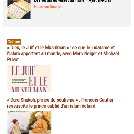
Les vertus du verset du Trône – Ayat al-Kursi
Housman Omarjee
Culture
« Dieu, le Juif et le Musulman » : ce que le judaïsme et
l'islam apportent au monde, avec Marc Neiger et Michaël
Privot
« Dara Shukoh, prince du soufisme » : François Gautier
ressuscite le prince oublié d'un islam éclairé