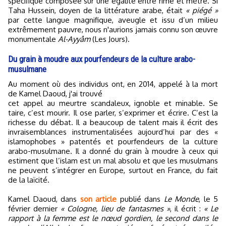
spécifique composée sur une égalité entre rime et mètre. Si
Taha Hussein, doyen de la littérature arabe, était
« piégé »
par cette langue magnifique, aveugle et issu d’un milieu
extrêmement pauvre, nous n'aurions jamais connu son œuvre
monumentale
Al-Ayyâm
(Les Jours).
Du grain à moudre aux pourfendeurs de la culture arabo-
musulmane
Au moment où des individus ont, en 2014, appelé à la mort
de Kamel Daoud, j'ai trouvé
cet appel au meurtre scandaleux, ignoble et minable. Se
taire, c’est mourir. Il ose parler, s’exprimer et écrire. C’est la
richesse du débat. Il a beaucoup de talent mais il écrit des
invraisemblances instrumentalisées aujourd’hui par des «
islamophobes » patentés et pourfendeurs de la culture
arabo-musulmane. Il a donné du grain à moudre à ceux qui
estiment que l’islam est un mal absolu et que les musulmans
ne peuvent s’intégrer en Europe, surtout en France, du fait
de la laïcité.
Kamel Daoud, dans
son article
publié dans
Le Monde
, le 5
février dernier
« Cologne, lieu de fantasmes »
, il écrit :
« Le
rapport à la femme est le nœud gordien, le second dans le