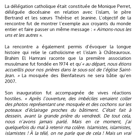
La délégation catholique était constituée de Monique Perret,
déléguée diocésaine en relation avec l’islam, le père
Bertrand et les sœurs Thérèse et Jeanine. L’objectif de la
rencontre fut de montrer l’exemple aux croyants du monde
entier et faire passer un même message :
« Aimons-nous les
uns et les autres »
.
La rencontre a également permis d’évoquer la longue
histoire qui relie le catholicisme et l’islam à Châteauroux.
Brahim El Hamrani raconte que la première association
musulmane fut fondée en 1974 et qu’
« au départ, nous étions
accueillis pour nos prières dans le sous-sol de l’église Saint-
Jean. »
La mosquée des Bienfaiteurs ne sera bâtie qu’en
2007.
Son inauguration fut accompagnée de vives réactions
hostiles.
« Après l’ouverture, des imbéciles venaient coller
des photos représentant une mosquée et des cochons sur les
poteaux d’éclairage proches du bâtiment. C’était fait à
dessein, avant la grande prière du vendredi. De tout cela,
nous n’avons jamais parlé. Mais en ce moment, j’ai
quelquefois du mal à retenir ma colère. Islamistes, islamistes,
islamistes ! À la télé, on ne parle que de cela ! Mais un vrai