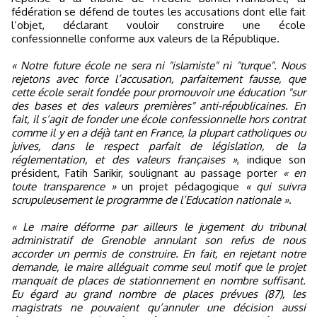
fédération se défend de toutes les accusations dont elle fait
l’objet, déclarant vouloir construire une école
confessionnelle conforme aux valeurs de la République.
« Notre future école ne sera ni "islamiste" ni "turque". Nous
rejetons avec force l’accusation, parfaitement fausse, que
cette école serait fondée pour promouvoir une éducation "sur
des bases et des valeurs premières" anti-républicaines. En
fait, il s’agit de fonder une école confessionnelle hors contrat
comme il y en a déjà tant en France, la plupart catholiques ou
juives, dans le respect parfait de législation, de la
réglementation, et des valeurs françaises »
, indique son
président, Fatih Sarikir, soulignant au passage porter
« en
toute transparence »
un projet pédagogique
« qui suivra
scrupuleusement le programme de l’Education nationale »
.
« Le maire déforme par ailleurs le jugement du tribunal
administratif de Grenoble annulant son refus de nous
accorder un permis de construire. En fait, en rejetant notre
demande, le maire alléguait comme seul motif que le projet
manquait de places de stationnement en nombre suffisant.
Eu égard au grand nombre de places prévues (87), les
magistrats ne pouvaient qu’annuler une décision aussi