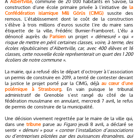
A
Albertville
, commune de 20 000 habitants en Savoie, la
construction d’une école primaire privée à l’initiative de
la
Confédération islamique Mili Görüs (CIMG)
suscite des
remous. L’établissement dont le coût de la construction
s’élève à trois millions d’euros suscite l’ire du maire sans
étiquette de la ville, Frédéric Burnier-Framboret. L'élu a
dénoncé auprès du
Parisien
un projet
« démesuré »
qui
«
risque de mettre en péril certaines classes, voire, à terme, des
écoles républicaines d’Albertville, car, avec 400 élèves et 16
classes, cette nouvelle école représenterait un quart des 1 200
écoliers de notre commune »
.
La mairie, qui a refusé dès le départ d’octroyer à l’association
un permis de construire en 2019, a tenté de contester devant
la justice le projet porté par la CIMG, déjà
au cœur d’une
polémique à Strasbourg
. En vain puisque le tribunal
administratif de Grenoble s’est rangé du côté de la
fédération musulmane en annulant, mercredi 7 avril, le refus
de permis de construire de la municipalité.
Une décision vivement regrettée par le maire de la ville qui,
dans une
tribune
parue au
Figaro
jeudi 8 avril, a déclaré se
sentir
« démuni »
pour
« contrer l’installation d’associations
ou d’entreprises pilotées par des puissances étrangères, qui