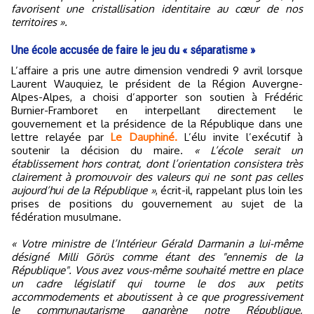
favorisent une cristallisation identitaire au cœur de nos
territoires ».
Une école accusée de faire le jeu du « séparatisme »
L’affaire a pris une autre dimension vendredi 9 avril lorsque
Laurent Wauquiez, le président de la Région Auvergne-
Alpes-Alpes, a choisi d’apporter son soutien à Frédéric
Burnier-Framboret en interpellant directement le
gouvernement et la présidence de la République dans une
lettre relayée par
Le Dauphiné.
L’élu invite l’exécutif à
soutenir la décision du maire.
« L’école serait un
établissement hors contrat, dont l’orientation consistera très
clairement à promouvoir des valeurs qui ne sont pas celles
aujourd’hui de la République »
, écrit-il, rappelant plus loin les
prises de positions du gouvernement au sujet de la
fédération musulmane.
« Votre ministre de l’Intérieur Gérald Darmanin a lui-même
désigné Milli Görüs comme étant des "ennemis de la
République". Vous avez vous-même souhaité mettre en place
un cadre législatif qui tourne le dos aux petits
accommodements et aboutissent à ce que progressivement
le communautarisme gangrène notre République,