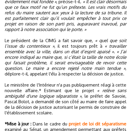
évidemment mal fondée »
, précise-t-il.
« Il est clair désormais
que ce faux motif ne fut qu’un prétexte. Les vrais motifs du
refus du maire sautent aux yeux à la lecture de sa tribune. Il
est parfaitement clair qu’il voulait empêcher à tout prix ce
projet en raison de son parti pris, auparavant inavoué, par
rapport à notre association qui le porte. »
Le président de la CIMG a fait savoir que,
« quel que soit
l’issue du contentieux »
, il est toujours prêt à
« travailler
ensemble avec la ville, dans un état d’esprit apaisé »
.
« J’ai
encore indiqué au maire que, si c’était la taille de notre école
qui faisait problème, il serait envisageable de revoir cette
question. Le maire a encore rejeté notre main tendue »
,
déplore-t-il, appelant l'élu à respecter la décision de justice.
Le ministère de l'Intérieur n'a pas publiquement réagi à cette
nouvelle affaire.* Estimant que le projet
« relève sans
ambiguïté d'une logique séparatiste »
, le préfet de Savoie,
Pascal Bolot, a demandé de son côté au maire de faire appel
de la décision de justice autorisant le permis de construire de
l'établissement scolaire.
*Mise à jour :
Dans le cadre du
projet de loi dit séparatisme
examiné au Sénat, un amendement permettant aux préfets