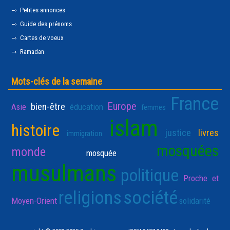
Petites annonces
Guide des prénoms
Cartes de voeux
Ramadan
Mots-clés de la semaine
France
Europe
bien-être
Asie
éducation
femmes
islam
histoire
justice
livres
immigration
mosquées
monde
mosquée
musulmans
politique
Proche et
religions
société
Moyen-Orient
solidarité