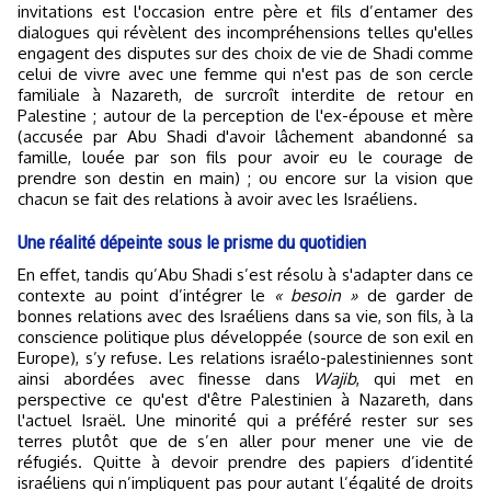
invitations est l'occasion entre père et fils d’entamer des
dialogues qui révèlent des incompréhensions telles qu'elles
engagent des disputes sur des choix de vie de Shadi comme
celui de vivre avec une femme qui n'est pas de son cercle
familiale à Nazareth, de surcroît interdite de retour en
Palestine ; autour de la perception de l'ex-épouse et mère
(accusée par Abu Shadi d'avoir lâchement abandonné sa
famille, louée par son fils pour avoir eu le courage de
prendre son destin en main) ; ou encore sur la vision que
chacun se fait des relations à avoir avec les Israéliens.
Une réalité dépeinte sous le prisme du quotidien
En effet, tandis qu’Abu Shadi s’est résolu à s'adapter dans ce
contexte au point d’intégrer le
« besoin »
de garder de
bonnes relations avec des Israéliens dans sa vie, son fils, à la
conscience politique plus développée (source de son exil en
Europe), s’y refuse. Les relations israélo-palestiniennes sont
ainsi abordées avec finesse dans
Wajib
, qui met en
perspective ce qu'est d'être Palestinien à Nazareth, dans
l'actuel Israël. Une minorité qui a préféré rester sur ses
terres plutôt que de s’en aller pour mener une vie de
réfugiés. Quitte à devoir prendre des papiers d’identité
israéliens qui n’impliquent pas pour autant l’égalité de droits