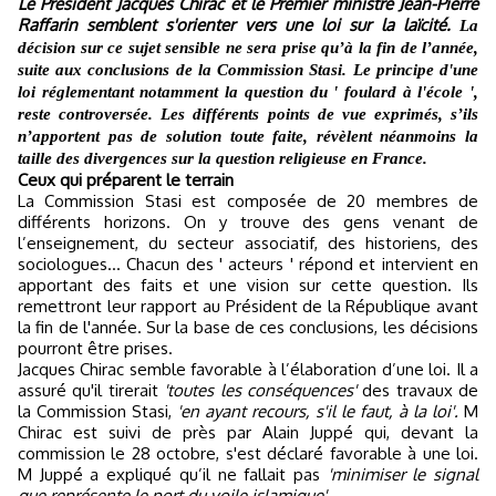
Le Président Jacques Chirac et le Premier ministre Jean-Pierre
Raffarin semblent s'orienter vers une loi sur la laïcité.
La
décision sur ce sujet sensible ne sera prise qu’à la fin de l’année,
suite aux conclusions de la Commission Stasi. Le principe d'une
loi réglementant notamment la question du ' foulard à l'école ',
reste controversée. Les différents points de vue exprimés, s’ils
n’apportent pas de solution toute faite, révèlent néanmoins la
taille des divergences sur la question religieuse en France.
Ceux qui préparent le terrain
La Commission Stasi est composée de 20 membres de
différents horizons. On y trouve des gens venant de
l’enseignement, du secteur associatif, des historiens, des
sociologues… Chacun des ' acteurs ' répond et intervient en
apportant des faits et une vision sur cette question. Ils
remettront leur rapport au Président de la République avant
la fin de l'année. Sur la base de ces conclusions, les décisions
pourront être prises.
Jacques Chirac semble favorable à l’élaboration d’une loi. Il a
assuré qu'il tirerait
'toutes les conséquences'
des travaux de
la Commission Stasi,
'en ayant recours, s'il le faut, à la loi'.
M
Chirac est suivi de près par Alain Juppé qui, devant la
commission le 28 octobre, s'est déclaré favorable à une loi.
M Juppé a expliqué qu’il ne fallait pas
'minimiser le signal
que représente le port du voile islamique'