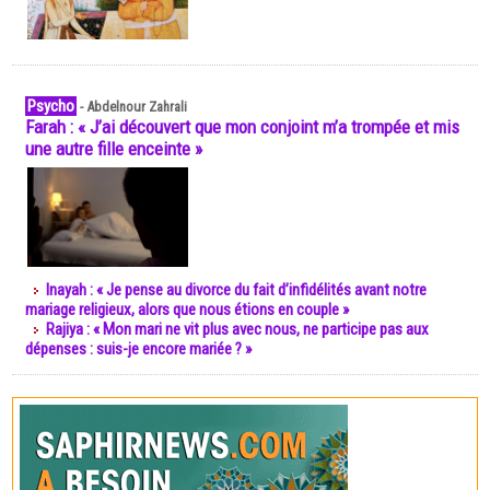
Psycho
-
Abdelnour Zahrali
Farah : « J’ai découvert que mon conjoint m’a trompée et mis
une autre fille enceinte »
Inayah : « Je pense au divorce du fait d’infidélités avant notre
mariage religieux, alors que nous étions en couple »
Rajiya : « Mon mari ne vit plus avec nous, ne participe pas aux
dépenses : suis-je encore mariée ? »