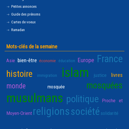
Petites annonces
Guide des prénoms
Cartes de voeux
Ramadan
Mots-clés de la semaine
France
Europe
bien-être
Asie
économie
éducation
islam
histoire
livres
justice
immigration
mosquées
monde
mosquée
musulmans
politique
Proche et
religions
société
Moyen-Orient
solidarité