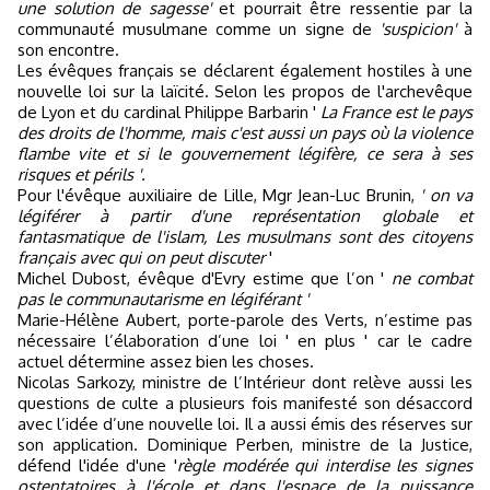
une solution de sagesse'
et pourrait être ressentie par la
communauté musulmane comme un signe de
'suspicion'
à
son encontre.
Les évêques français se déclarent également hostiles à une
nouvelle loi sur la laïcité. Selon les propos de l'archevêque
de Lyon et du cardinal Philippe Barbarin '
La France est le pays
des droits de l'homme, mais c'est aussi un pays où la violence
flambe vite et si le gouvernement légifère, ce sera à ses
risques et périls '.
Pour l'évêque auxiliaire de Lille, Mgr Jean-Luc Brunin,
' on va
légiférer à partir d'une représentation globale et
fantasmatique de l'islam,
Les musulmans sont des citoyens
français avec qui on peut discuter
'
Michel Dubost, évêque d'Evry estime que l’on '
ne combat
pas le communautarisme en légiférant '
Marie-Hélène Aubert, porte-parole des Verts, n’estime pas
nécessaire l’élaboration d’une loi ' en plus ' car le cadre
actuel détermine assez bien les choses.
Nicolas Sarkozy, ministre de l’Intérieur dont relève aussi les
questions de culte a plusieurs fois manifesté son désaccord
avec l’idée d’une nouvelle loi. Il a aussi émis des réserves sur
son application. Dominique Perben, ministre de la Justice,
défend l'idée d'une '
règle modérée qui interdise les signes
ostentatoires à l'école et dans l'espace de la puissance