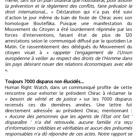
mener, tant sur un plan bilatéral que multilatéral, pour assurer
la prévention et le règlement des conflits, faire prévaloir le
droit international…
» Déclaration qui n’a pas été suivi
d’action le jour même du bain de foule de Chirac avec son
homologue Bouteflika. Puisque une manifestation du
Mouvement du Citoyen a été lourdement réprimée par les
forces d’interventions, faisant état de plus de 120
arrestations selon le communiqué diffusé par le quotidien Le
Matin. Ce rassemblement des délégués du Mouvement du
citoyen visait à «
rappeler l'engagement de l'Union
européenne à veiller au respect des droits de l'Homme dans
les pays désirant nouer des relations économiques avec elle
».
Toujours 7000 disparus non élucidés…
Human Right Watch, dans un communiqué profite de cette
rencontre pour exhorter le président Chirac à réclamer le
« besoin de vérité et de justice »
sur les 7000 disparus
recensés ces dix dernières années. Une lettre fut
directement adressée au président Chirac, mentionnant :
«
Aucune des personnes que les agents de l'Etat ont fait '
disparaître ' n'a été retrouvée, aucune famille n'a reçu
d'informations crédibles et vérifiables et aucun des présumés
responsables n'a dû répondre de ces actes. Notre rapport se